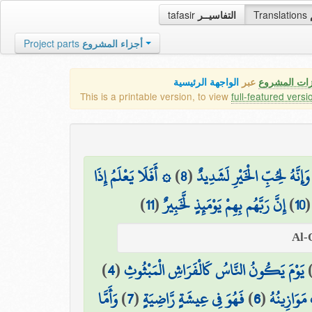
tafasir
التفاسيــر
Translations
Project parts
أجزاء المشروع
زات المشروع
عبر
الواجهة الرئيسية
This is a printable version, to view
full-featured versi
۞ أَفَلَا يَعْلَمُ إِذَا
)
8
(
وَإِنَّهُ لِحُبِّ الْخَيْرِ لَشَدِيدٌ
)
11
(
إِنَّ رَبَّهُم بِهِمْ يَوْمَئِذٍ لَّخَبِيرٌ
)
10
)
4
(
يَوْمَ يَكُونُ النَّاسُ كَالْفَرَاشِ الْمَبْثُوثِ
وَأَمَّا
)
7
(
فَهُوَ فِي عِيشَةٍ رَّاضِيَةٍ
)
6
(
مَوَازِينُهُ