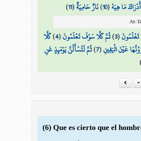
)
11
(
نَارٌ حَامِيَةٌ
)
10
(
أَدْرَاكَ مَا هِيَهْ
كَلَّا
)
4
(
ثُمَّ كَلَّا سَوْفَ تَعْلَمُونَ
)
3
(
 تَعْلَمُونَ
ثُمَّ لَتُسْأَلُنَّ يَوْمَئِذٍ عَنِ
)
7
(
رَوُنَّهَا عَيْنَ الْيَقِينِ
(6) Que es cierto que el hombr