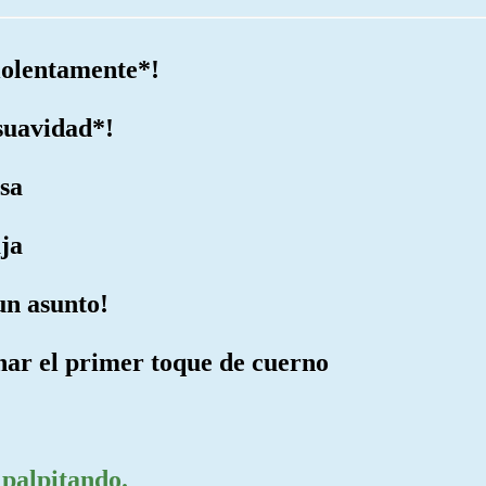
violentamente*!
 suavidad*!
isa
aja
un asunto!
onar el primer toque de cuerno
 palpitando.