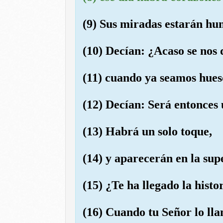
(9) Sus miradas estarán hu
(10) Decían: ¿Acaso se nos 
(11) cuando ya seamos hue
(12) Decían: Será entonces
(13) Habrá un solo toque,
(14) y aparecerán en la supe
(15) ¿Te ha llegado la hist
(16) Cuando tu Señor lo lla