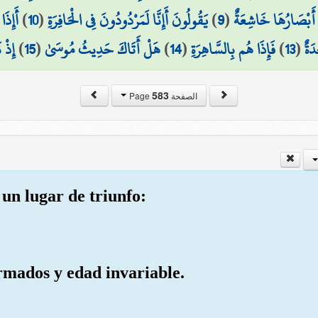
أَإِذَا
)
10
(
يَقُولُونَ أَإِنَّا لَمَرْدُودُونَ فِي الْحَافِرَةِ
)
9
(
أَبْصَارُهَا خَاشِعَةٌ
إِذْ 
)
15
(
هَلْ أَتَاكَ حَدِيثُ مُوسَىٰ
)
14
(
فَإِذَا هُم بِالسَّاهِرَةِ
)
13
(
دَةٌ
583
الصفحة Page
un lugar de triunfo:
ormados y edad invariable.