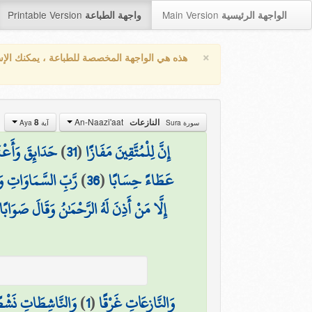
Printable Version
Main Version
الواجهة الرئيسية
واجهة الطباعة
×
هذه هي الواجهة المخصصة للطباعة ، يمكنك الإ
An-Naazi'aat
8
النازعات
سورة Sura
آية Aya
حَدَائِقَ وَأَعْنَ
)
31
(
إِنَّ لِلْمُتَّقِينَ مَفَازًا
رَّبِّ السَّمَاوَاتِ وَ
)
36
(
عَطَاءً حِسَابًا
إِلَّا مَنْ أَذِنَ لَهُ الرَّحْمَٰنُ وَقَالَ صَوَابًا
وَالنَّاشِطَاتِ نَشْط
)
1
(
وَالنَّازِعَاتِ غَرْقًا