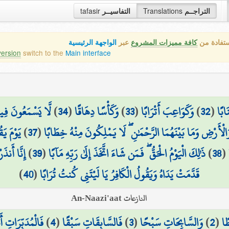
tafasir
التفاسيــر
Translations
التراجــم
ستفادة من
كافة مميزات المشروع
عبر
الواجهة الرئيسية
version
switch to the
Main interface
لَّا يَسْمَعُونَ فِيهَ
)
34
(
وَكَأْسًا دِهَاقًا
)
33
(
وَكَوَاعِبَ أَتْرَابًا
)
32
(
ابًا
يَوْمَ يَق
)
37
(
الْأَرْضِ وَمَا بَيْنَهُمَا الرَّحْمَٰنِ ۖ لَا يَمْلِكُونَ مِنْهُ خِطَابًا
إِنَّا أَنذ
)
39
(
ذَٰلِكَ الْيَوْمُ الْحَقُّ ۖ فَمَن شَاءَ اتَّخَذَ إِلَىٰ رَبِّهِ مَآبًا
)
38
(
)
40
(
قَدَّمَتْ يَدَاهُ وَيَقُولُ الْكَافِرُ يَا لَيْتَنِي كُنتُ تُرَابًا
النازعات An-Naazi'aat
فَالْمُدَبِّرَاتِ أَ
)
4
(
فَالسَّابِقَاتِ سَبْقًا
)
3
(
وَالسَّابِحَاتِ سَبْحًا
)
2
(
ًا