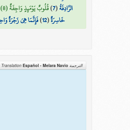
قُلُوبٌ يَوْمَئِذٍ وَاجِفَةٌ (8)
)
7
(
الرَّادِفَةُ
فَإِنَّمَا هِيَ زَجْرَةٌ وَاحِ
)
12
(
خَاسِرَةٌ
Español - Melara Navio
الترجمة Translation