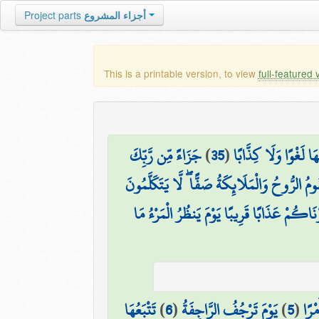
Project parts
أجزاء المشروع
This is a printable version, to view
full-featured 
جَزَاءً مِّن رَّبِّكَ
)
35
(
ا لَغْوًا وَلَا كِذَّابًا
ُومُ الرُّوحُ وَالْمَلَائِكَةُ صَفًّا ۖ لَّا يَتَكَلَّمُونَ
َرْنَاكُمْ عَذَابًا قَرِيبًا يَوْمَ يَنظُرُ الْمَرْءُ مَا
تَتْبَعُهَا
)
6
(
يَوْمَ تَرْجُفُ الرَّاجِفَةُ
)
5
(
مْرًا