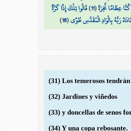
قَالُوا تِلْكَ إِذًا كَرَّةٌ
)
11
(
 كُنَّا عِظَامًا نَّخِرَةً
)
16
(
نَادَاهُ رَبُّهُ بِالْوَادِ الْمُقَدَّسِ طُوًى
(31) Los temerosos tendrán 
(32) Jardines y viñedos
(33) y doncellas de senos f
(34) Y una copa rebosante.