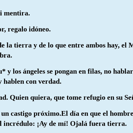
ni mentira.
r, regalo idóneo.
 de la tierra y de lo que entre ambos hay, el 
abra.
tu* y los ángeles se pongan en filas, no habla
y hablen con verdad.
dad. Quien quiera, que tome refugio en su Se
 un castigo próximo.El día en que el hombre
 incrédulo: ¡Ay de mí! Ojalá fuera tierra.