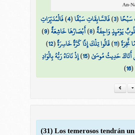
فَالْمُدَبِّرَاتِ
)
4
(
فَالسَّابِقَاتِ سَبْقًا
)
3
(
ِ سَبْحًا
)
9
(
أَبْصَارُهَا خَاشِعَةٌ
)
8
(
لُوبٌ يَوْمَئِذٍ وَاجِفَةٌ
)
12
(
قَالُوا تِلْكَ إِذًا كَرَّةٌ خَاسِرَةٌ
)
11
(
ا نَّخِرَةً
إِذْ نَادَاهُ رَبُّهُ بِالْوَادِ
)
15
(
 أَتَاكَ حَدِيثُ مُوسَىٰ
)
16
(
(31) Los temerosos tendrán un 