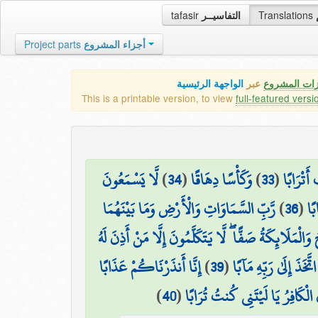
tafasir
التفاسيــر
Translations
Project parts
أجزاء المشروع
زات المشروع
عبر
الواجهة الرئيسية
This is a printable version, to view
full-featured versi
لَّا يَسْمَعُونَ
)
34
(
وَكَأْسًا دِهَاقًا
)
33
(
أَتْرَابًا
رَّبِّ السَّمَاوَاتِ وَالْأَرْضِ وَمَا بَيْنَهُمَا
)
36
(
ًا
وَالْمَلَائِكَةُ صَفًّا ۖ لَّا يَتَكَلَّمُونَ إِلَّا مَنْ أَذِنَ لَهُ
إِنَّا أَنذَرْنَاكُمْ عَذَابًا
)
39
(
َخَذَ إِلَىٰ رَبِّهِ مَآبًا
)
40
(
ُ الْكَافِرُ يَا لَيْتَنِي كُنتُ تُرَابًا