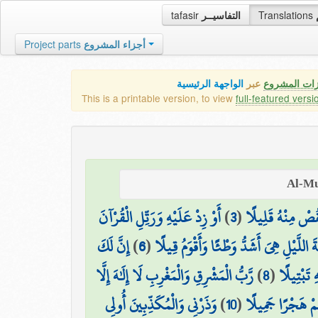
tafasir
التفاسيــر
Translations
Project parts
أجزاء المشروع
زات المشروع
عبر
الواجهة الرئيسية
This is a printable version, to view
full-featured versi
أَوْ زِدْ عَلَيْهِ وَرَتِّلِ الْقُرْآنَ
)
3
(
قُصْ مِنْهُ قَلِيلًا
إِنَّ لَكَ
)
6
(
ةَ اللَّيْلِ هِيَ أَشَدُّ وَطْئًا وَأَقْوَمُ قِيلًا
رَّبُّ الْمَشْرِقِ وَالْمَغْرِبِ لَا إِلَٰهَ إِلَّا
)
8
(
ِ تَبْتِيلًا
وَذَرْنِي وَالْمُكَذِّبِينَ أُولِي
)
10
(
ُمْ هَجْرًا جَمِيلًا