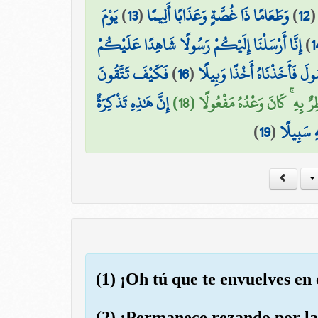
يَوْمَ
)
13
(
وَطَعَامًا ذَا غُصَّةٍ وَعَذَابًا أَلِيمًا
)
12
إِنَّا أَرْسَلْنَا إِلَيْكُمْ رَسُولًا شَاهِدًا عَلَيْكُمْ
)
1
فَكَيْفَ تَتَّقُونَ
)
16
(
ولَ فَأَخَذْنَاهُ أَخْذًا وَبِيلًا
رٌ بِهِ ۚ كَانَ وَعْدُهُ مَفْعُولًا (18
إِنَّ هَٰذِهِ تَذْكِرَةٌ
)
19
(
ۖ  سَبِيلًا
(1) ¡Oh tú que te envuelves en
(2) ¡Permanece rezando por la