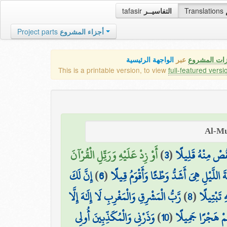
tafasir
التفاسيــر
Translations
Project parts
أجزاء المشروع
زات المشروع
عبر
الواجهة الرئيسية
This is a printable version, to view
full-featured versi
أَوْ زِدْ عَلَيْهِ وَرَتِّلِ الْقُرْآنَ
)
3
(
قُصْ مِنْهُ قَلِيلًا
إِنَّ لَكَ
)
6
(
ةَ اللَّيْلِ هِيَ أَشَدُّ وَطْئًا وَأَقْوَمُ قِيلًا
رَّبُّ الْمَشْرِقِ وَالْمَغْرِبِ لَا إِلَٰهَ إِلَّا
)
8
(
ِ تَبْتِيلًا
وَذَرْنِي وَالْمُكَذِّبِينَ أُولِي
)
10
(
ُمْ هَجْرًا جَمِيلًا