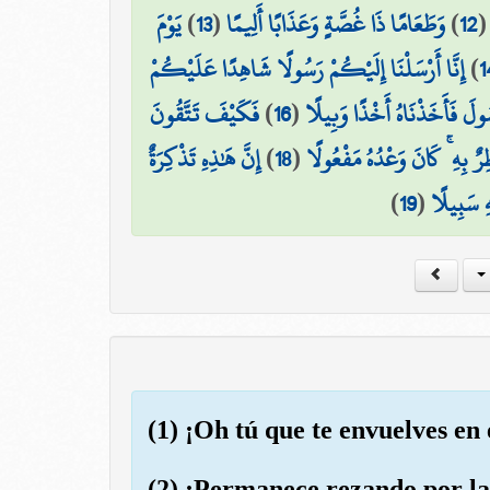
يَوْمَ
)
13
(
وَطَعَامًا ذَا غُصَّةٍ وَعَذَابًا أَلِيمًا
)
12
إِنَّا أَرْسَلْنَا إِلَيْكُمْ رَسُولًا شَاهِدًا عَلَيْكُمْ
)
1
فَكَيْفَ تَتَّقُونَ
)
16
(
ولَ فَأَخَذْنَاهُ أَخْذًا وَبِيلًا
إِنَّ هَٰذِهِ تَذْكِرَةٌ
)
18
(
رٌ بِهِ ۚ كَانَ وَعْدُهُ مَفْعُولًا
)
19
(
ۖ  سَبِيلًا
(1) ¡Oh tú que te envuelves en
(2) ¡Permanece rezando por la