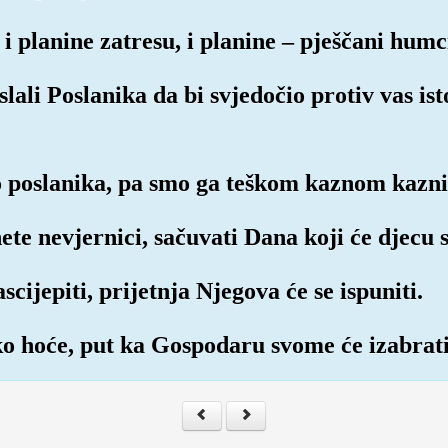
i planine zatresu, i planine – pješčani hum
lali Poslanika da bi svjedočio protiv vas is
ao poslanika, pa smo ga teškom kaznom kaznil
ete nevjernici, sačuvati Dana koji će djecu 
scijepiti, prijetnja Njegova će se ispuniti.
i ko hoće, put ka Gospodaru svome će izabrati