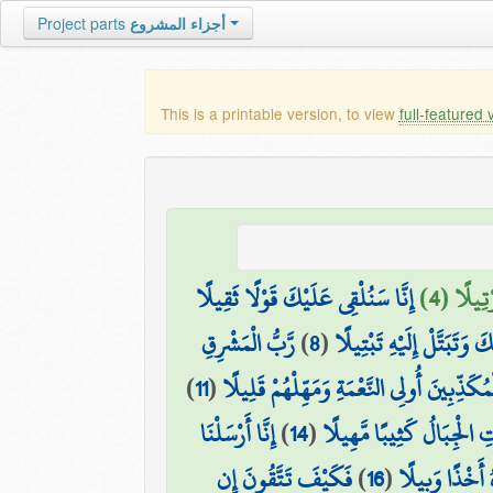
Project parts
أجزاء المشروع
This is a printable version, to view
full-featured 
ْتِيلًا (4
إِنَّا سَنُلْقِي عَلَيْكَ قَوْلًا ثَقِيلًا
رَّبُّ الْمَشْرِقِ
)
8
(
َ وَتَبَتَّلْ إِلَيْهِ تَبْتِيلًا
)
11
(
مُكَذِّبِينَ أُولِي النَّعْمَةِ وَمَهِّلْهُمْ قَلِيلًا
إِنَّا أَرْسَلْنَا
)
14
(
ِ الْجِبَالُ كَثِيبًا مَّهِيلًا
فَكَيْفَ تَتَّقُونَ إِن
)
16
(
 أَخْذًا وَبِيلًا