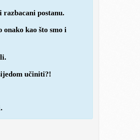
ci razbacani postanu.
to onako kao što smo i
i.
sijedom učiniti?!
.