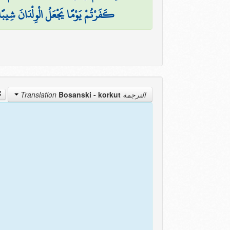
كَفَرْتُمْ يَوْمًا يَجْعَلُ الْوِلْدَانَ شِيبًا
Bosanski - korkut
الترجمة Translation