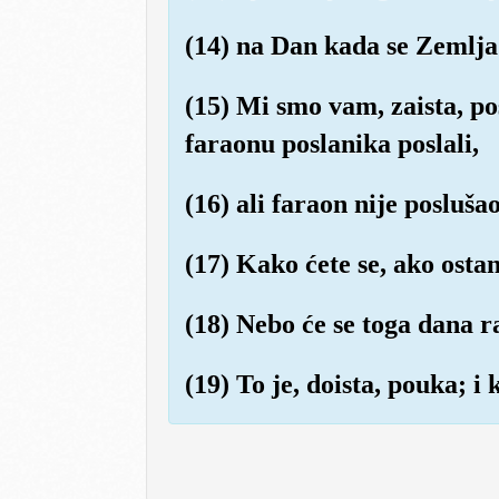
(14) na Dan kada se Zemlja 
(15) Mi smo vam, zaista, pos
faraonu poslanika poslali,
(16) ali faraon nije posluš
(17) Kako ćete se, ako ostan
(18) Nebo će se toga dana ra
(19) To je, doista, pouka; 