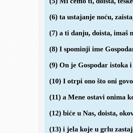
(5) Mi ćemo ti, doista, teške 
(6) ta ustajanje noću, zaista
(7) a ti danju, doista, imaš
(8) I spominji ime Gospoda
(9) On je Gospodar istoka i
(10) I otrpi ono što oni gov
(11) a Mene ostavi onima ko
(12) biće u Nas, doista, okov
(13) i jela koje u grlu zasta