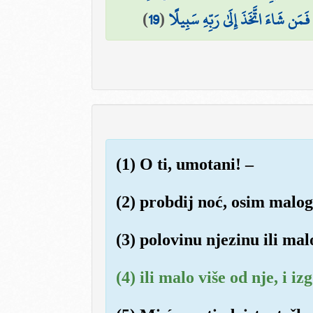
)
19
(
ۖ فَمَن شَاءَ اتَّخَذَ إِلَىٰ رَبِّهِ سَبِيلًا
(1) O ti, umotani! –
(2) probdij noć, osim malog
(3) polovinu njezinu ili ma
(4) ili malo više od nje, i i