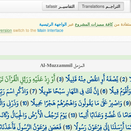
tafasir
التفاسيــر
Translations
التراجــم
ستفادة من
كافة مميزات المشروع
عبر
الواجهة الرئيسية
version
switch to the
Main interface
المزمل Al-Muzzammil
أَوْ زِدْ عَلَيْهِ وَرَتِّلِ الْقُرْآنَ تَر)
)
3
(
نِّصْفَهُ أَوِ انقُصْ مِنْهُ قَلِيلًا
)
2
(
ا
وَاذْكُرِ اسْمَ رَبِّك
)
7
(
إِنَّ لَكَ فِي النَّهَارِ سَبْحًا طَوِيلًا
)
6
(
َأَقْوَمُ قِيلًا
وَذَرْنِي وَالْ
)
10
(
وَاصْبِرْ عَلَىٰ مَا يَقُولُونَ وَاهْجُرْهُمْ هَجْرًا جَمِيلًا
)
9
يَوْمَ تَرْجُفُ الْأَرْضُ وَالْجِبَالُ وَكَانَت
)
13
(
َامًا ذَا غُصَّةٍ وَعَذَابًا أَلِيمًا
فَعَصَىٰ فِرْعَوْنُ الرَّسُولَ فَأَخَذْنَاهُ
)
15
(
أَرْسَلْنَا إِلَىٰ فِرْعَوْنَ رَسُولًا