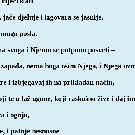
riječi slati –
, jače djeluje i izgovara se jasnije,
 mnogo posla.
ra svoga i Njemu se potpuno posveti –
 zapada, nema boga osim Njega, i Njega uzmi
ore i izbjegavaj ih na prikladan način,
ji te u laž ugone, koji raskošno žive i daj 
a i ognja,
je, i patnje nesnosne