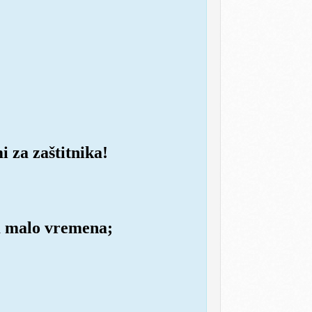
 za zaštitnika!
im malo vremena;