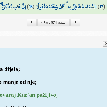
إِنَّ هَٰذِهِ تَذْكِرَةٌ 
)
18
(
السَّمَاءُ مُنفَطِرٌ بِهِ ۚ كَانَ وَعْدُهُ مَفْعُولًا
)
17
(
574
الصفحة Page
a dijela;
lo manje od nje;
zgovaraj Kur'an pažljivo,