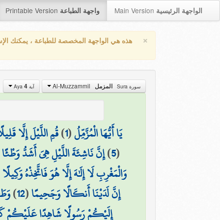
Printable Version
Main Version
الواجهة الرئيسية
واجهة الطباعة
×
هذه هي الواجهة المخصصة للطباعة ، يمكنك الإ
Al-Muzzammil
4
المزمل
سورة Sura
آية Aya
قُمِ اللَّيْلَ إِلَّا قَلِيلً
)
1
(
يَا أَيُّهَا الْمُزَّمِّلُ
إِنَّ نَاشِئَةَ اللَّيْلِ هِيَ أَشَدُّ وَطْئًا و
)
5
(
(
وَالْمَغْرِبِ لَا إِلَٰهَ إِلَّا هُوَ فَاتَّخِذْهُ وَكِيلًا
وَطَع
)
12
(
إِنَّ لَدَيْنَا أَنكَالًا وَجَحِيمًا
إِلَيْكُمْ رَسُولًا شَاهِدًا عَلَيْكُمْ كَمَا 