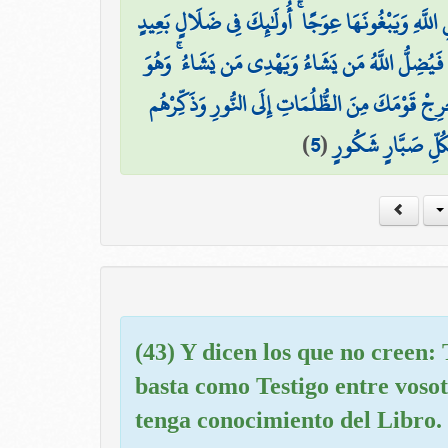
 اللَّهِ وَيَبْغُونَهَا عِوَجًا ۚ أُولَٰئِكَ فِي ضَلَالٍ بَعِيدٍ
مْ ۖ فَيُضِلُّ اللَّهُ مَن يَشَاءُ وَيَهْدِي مَن يَشَاءُ ۚ وَهُوَ
َخْرِجْ قَوْمَكَ مِنَ الظُّلُمَاتِ إِلَى النُّورِ وَذَكِّرْهُم
)
5
(
لِّكُلِّ صَبَّارٍ شَكُورٍ
(43) Y dicen los que no creen:
basta como Testigo entre vosot
tenga conocimiento del Libro.