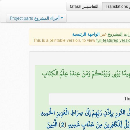
tafasir
التفاسيــر
Translations
Project parts
أجزاء المشروع
زات المشروع
عبر
الواجهة الرئيسية
This is a printable version, to view
full-featured versi
ِيدًا بَيْنِي وَبَيْنَكُمْ وَمَنْ عِندَهُ عِلْمُ الْكِتَابِ
 النُّورِ بِإِذْنِ رَبِّهِمْ إِلَىٰ صِرَاطِ الْعَزِيزِ الْحَمِيدِ
الَّذِينَ
)
2
(
وَيْلٌ لِّلْكَافِرِينَ مِنْ عَذَابٍ شَدِيدٍ