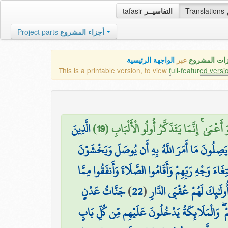
tafasir
التفاسيــر
Translations
Project parts
أجزاء المشروع
زات المشروع
عبر
الواجهة الرئيسية
This is a printable version, to view
full-featured versi
۞ مَىٰ ۚ إِنَّمَا يَتَذَكَّرُ أُولُو الْأَلْبَابِ (19
الَّذِينَ
 يَصِلُونَ مَا أَمَرَ اللَّهُ بِهِ أَن يُوصَلَ وَيَخْشَوْنَ
ِغَاءَ وَجْهِ رَبِّهِمْ وَأَقَامُوا الصَّلَاةَ وَأَنفَقُوا مِمَّا
جَنَّاتُ عَدْنٍ
)
22
(
ُولَٰئِكَ لَهُمْ عُقْبَى الدَّارِ
مْ ۖ وَالْمَلَائِكَةُ يَدْخُلُونَ عَلَيْهِم مِّن كُلِّ بَابٍ