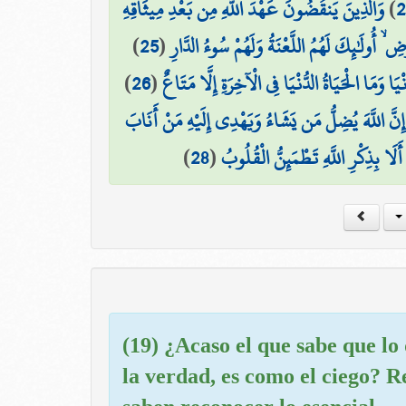
وَالَّذِينَ يَنقُضُونَ عَهْدَ اللَّهِ مِن بَعْدِ مِيثَاقِهِ
)
2
)
25
(
ۙ أُولَٰئِكَ لَهُمُ اللَّعْنَةُ وَلَهُمْ سُوءُ الدَّارِ
)
26
(
يَا وَمَا الْحَيَاةُ الدُّنْيَا فِي الْآخِرَةِ إِلَّا مَتَاعٌ
 إِنَّ اللَّهَ يُضِلُّ مَن يَشَاءُ وَيَهْدِي إِلَيْهِ مَنْ أَنَابَ
)
28
(
 أَلَا بِذِكْرِ اللَّهِ تَطْمَئِنُّ الْقُلُوبُ
(19) ¿Acaso el que sabe que lo
la verdad, es como el ciego? R