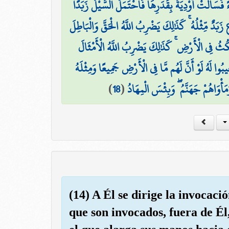
 فَسَالَتْ أَوْدِيَةٌ بِقَدَرِهَا فَاحْتَمَلَ السَّيْلُ زَبَدًا
ٍ زَبَدٌ مِّثْلُهُ ۚ كَذَٰلِكَ يَضْرِبُ اللَّهُ الْحَقَّ وَالْبَاطِلَ
ۚ كُثُ فِي الْأَرْضِ ۚ كَذَٰلِكَ يَضْرِبُ اللَّهُ الْأَمْثَالَ
ِيبُوا لَهُ لَوْ أَنَّ لَهُم مَّا فِي الْأَرْضِ جَمِيعًا وَمِثْلَهُ
)
18
(
َأْوَاهُمْ جَهَنَّمُ ۖ وَبِئْسَ الْمِهَادُ
(14) A Él se dirige la invocaci
que son invocados, fuera de Él