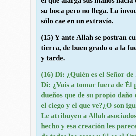
el que alarga sus manos hacia 
su boca pero no llega. La invo
sólo cae en un extravío.
(15) Y ante Allah se postran cua
tierra, de buen grado o a la f
y tarde.
(16) Di: ¿Quién es el Señor de l
Di: ¿Vais a tomar fuera de Él 
dueños que de su propio daño o
el ciego y el que ve?¿O son igu
Le atribuyen a Allah asociado
hecho y esa creación les parec