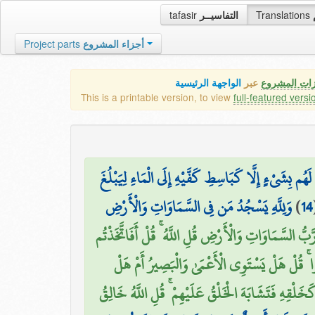
tafasir
التفاسيــر
Translations
Project parts
أجزاء المشروع
زات المشروع
عبر
الواجهة الرئيسية
This is a printable version, to view
full-featured versi
هُم بِشَيْءٍ إِلَّا كَبَاسِطِ كَفَّيْهِ إِلَى الْمَاءِ لِيَبْلُغَ
وَلِلَّهِ يَسْجُدُ مَن فِي السَّمَاوَاتِ وَالْأَرْضِ
)
14
بُّ السَّمَاوَاتِ وَالْأَرْضِ قُلِ اللَّهُ ۚ قُلْ أَفَاتَّخَذْتُم
ًا ۚ قُلْ هَلْ يَسْتَوِي الْأَعْمَىٰ وَالْبَصِيرُ أَمْ هَلْ
خَلْقِهِ فَتَشَابَهَ الْخَلْقُ عَلَيْهِمْ ۚ قُلِ اللَّهُ خَالِقُ