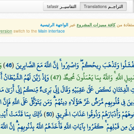
tafasir
التفاسيــر
Translations
التراجــم
ستفادة من
كافة مميزات المشروع
عبر
الواجهة الرئيسية
version
switch to the
Main interface
وَ
)
46
(
َتَفْشَلُوا وَتَذْهَبَ رِيحُكُمْ ۖ وَاصْبِرُوا ۚ إِنَّ اللَّهَ مَعَ الصَّابِرِينَ
ِ اللَّهِ ۚ وَاللَّهُ بِمَا يَعْمَلُونَ مُحِيطٌ (47
وَإِذْ زَيَّنَ لَهُمُ الشَّيْطَانُ 
تِ الْفِئَتَانِ نَكَصَ عَلَىٰ عَقِبَيْهِ وَقَالَ إِنِّي بَرِيءٌ مِّنكُمْ إِنِّي أَرَىٰ مَا لَ
ذِينَ فِي قُلُوبِهِم مَّرَضٌ غَرَّ هَٰؤُلَاءِ دِينُهُمْ ۗ وَمَن يَتَوَكَّلْ عَلَى اللَّهِ فَإِنَّ
ذَٰلِكَ بِمَا قَدَّمَتْ أَيْدِي
)
50
(
وهَهُمْ وَأَدْبَارَهُمْ وَذُوقُوا عَذَابَ الْحَرِيقِ
ينَ مِن قَبْلِهِمْ ۚ كَفَرُوا بِآيَاتِ اللَّهِ فَأَخَذَهُمُ اللَّهُ بِذُنُوبِهِمْ ۗ إِنَّ اللَّ