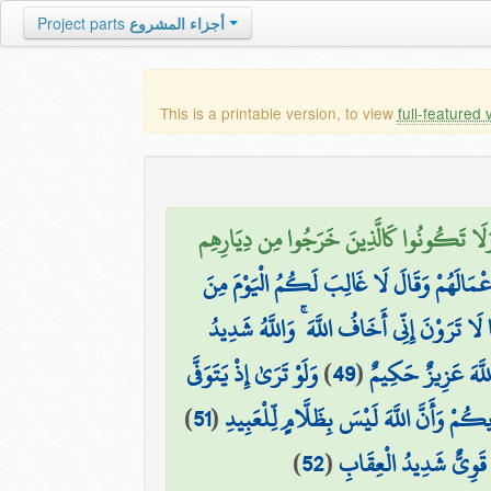
Project parts
أجزاء المشروع
This is a printable version, to view
full-featured 
لَا تَكُونُوا كَالَّذِينَ خَرَجُوا مِن دِيَارِهِم
أَعْمَالَهُمْ وَقَالَ لَا غَالِبَ لَكُمُ الْيَوْمَ مِنَ
ا تَرَوْنَ إِنِّي أَخَافُ اللَّهَ ۚ وَاللَّهُ شَدِيدُ
وَلَوْ تَرَىٰ إِذْ يَتَوَفَّى
)
49
(
 اللَّهَ عَزِيزٌ حَكِيمٌ
)
51
(
كُمْ وَأَنَّ اللَّهَ لَيْسَ بِظَلَّامٍ لِّلْعَبِيدِ
)
52
(
هَ قَوِيٌّ شَدِيدُ الْعِقَابِ