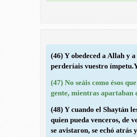
(46) Y obedeced a Allah y a
perderíais vuestro ímpetu.Y
(47) No seáis como ésos que
gente, mientras apartaban 
(48) Y cuando el Shaytán le
quien pueda venceros, de v
se avistaron, se echó atrás