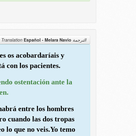
Español - Melara Navio
الترجمة Translation
es os acobardaríais y
á con los pacientes.
endo ostentación ante la
en.
 habrá entre los hombres
ro cuando las dos tropas
eo lo que no veis.Yo temo