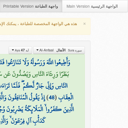
Printable Version
Main Version
الواجهة الرئيسية
واجهة الطباعة
×
هذه هي الواجهة المخصصة للطباعة ، يمكنك الإ
Al-Anfaal
47
الأنفال
سورة Sura
آية Aya
وَأَطِيعُوا اللَّهَ وَرَسُولَهُ وَلَا تَنَازَعُوا ف
بَطَرًا وَرِئَاءَ النَّاسِ وَيَصُدُّونَ عَن سَبِيل)
النَّاسِ وَإِنِّي جَارٌ لَّكُمْ ۖ فَلَمَّا تَرَاءَ
إِذْ يَقُولُ الْمُنَافِقُونَ وَالَّ
)
48
(
الْعِقَابِ
الَّذِينَ كَفَرُوا ۙ الْمَلَائِكَةُ يَضْرِبُونَ وُجُ
كَدَأْبِ آلِ فِرْعَوْنَ ۙ وَالَّذِ