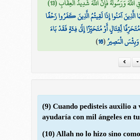
قِ اللَّهَ وَرَسُولَهُ فَإِنَّ اللَّهَ شَدِيدُ الْعِقَابِ (13
ُهَا الَّذِينَ آمَنُوا إِذَا لَقِيتُمُ الَّذِينَ كَفَرُوا زَحْفًا
 مُتَحَرِّفًا لِّقِتَالٍ أَوْ مُتَحَيِّزًا إِلَىٰ فِئَةٍ فَقَدْ بَاءَ
)
16
(
 ۖ وَبِئْسَ الْمَصِيرُ
(9) Cuando pedisteis auxilio a
ayudaría con mil ángeles en tu
(10) Allah no lo hizo sino com