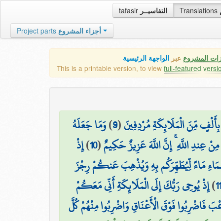
tafasir
التفاسيــر
Translations
Project parts
أجزاء المشروع
زات المشروع
عبر
الواجهة الرئيسية
This is a printable version, to view
full-featured versi
وَمَا جَعَلَهُ
)
9
(
َلْفٍ مِّنَ الْمَلَائِكَةِ مُرْدِفِينَ
إِذْ
)
10
(
ا مِنْ عِندِ اللَّهِ ۚ إِنَّ اللَّهَ عَزِيزٌ حَكِيمٌ
َمَاءِ مَاءً لِّيُطَهِّرَكُم بِهِ وَيُذْهِبَ عَنكُمْ رِجْزَ
إِذْ يُوحِي رَبُّكَ إِلَى الْمَلَائِكَةِ أَنِّي مَعَكُمْ
)
1
عْبَ فَاضْرِبُوا فَوْقَ الْأَعْنَاقِ وَاضْرِبُوا مِنْهُمْ كُلَّ