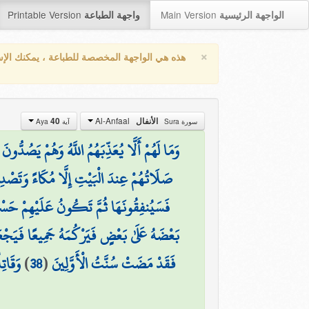
Printable Version
Main Version
الواجهة الرئيسية
واجهة الطباعة
×
هذه هي الواجهة المخصصة للطباعة ، يمكنك الإ
Al-Anfaal
40
الأنفال
سورة Sura
آية Aya
وَمَا لَهُمْ أَلَّا يُعَذِّبَهُمُ اللَّهُ وَهُمْ يَصُدُّون
صَلَاتُهُمْ عِندَ الْبَيْتِ إِلَّا مُكَاءً وَتَصْد
فَسَيُنفِقُونَهَا ثُمَّ تَكُونُ عَلَيْهِمْ حَسْرَةً
بَعْضَهُ عَلَىٰ بَعْضٍ فَيَرْكُمَهُ جَمِيعًا فَيَجْعَ
وَقَاتِ
)
38
(
فَقَدْ مَضَتْ سُنَّتُ الْأَوَّلِينَ