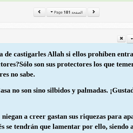
181
الصفحة Page
 de castigarles Allah si ellos prohíben entr
ectores?Sólo son sus protectores los que teme
res no sabe.
Casa no son sino silbidos y palmadas. ¡Gustad
se niegan a creer gastan sus riquezas para a
és se tendrán que lamentar por ello, siendo