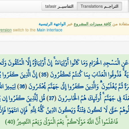
tafasir
التفاسيــر
Translations
التراجــم
ستفادة من
كافة مميزات المشروع
عبر
الواجهة الرئيسية
version
switch to the
Main interface
َ عَنِ الْمَسْجِدِ الْحَرَامِ وَمَا كَانُوا أَوْلِيَاءَهُ ۚ إِنْ أَوْلِيَاؤُهُ إِلَّا الْمُتَّقُونَ 
إِنَّ الَّذِينَ كَفَرُوا  ۚ
)
35
(
ِيَةً ۚ فَذُوقُوا الْعَذَابَ بِمَا كُنتُمْ تَكْفُرُونَ
لِيَمِيزَ ال
)
36
(
 ثُمَّ يُغْلَبُونَ ۗ وَالَّذِينَ كَفَرُوا إِلَىٰ جَهَنَّمَ يُحْشَرُونَ
قُل لِّلَّذِينَ كَفَرُوا إِن يَ
)
37
(
لَهُ فِي جَهَنَّمَ ۚ أُولَٰئِكَ هُمُ الْخَاسِرُونَ
لُوهُمْ حَتَّىٰ لَا تَكُونَ فِتْنَةٌ وَيَكُونَ الدِّينُ كُلُّهُ لِلَّهِ ۚ فَإِنِ انتَهَوْا فَإِنّ
فَاعْلَمُوا أَنَّ اللَّهَ مَوْلَاكُمْ ۚ نِعْمَ الْمَوْلَىٰ وَنِعْمَ النَّصِيرُ (40)