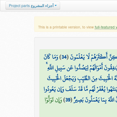
Project parts
أجزاء المشروع
This is a printable version, to view
full-featured 
وَمَا كَانَ
)
34
(
وَلَٰكِنَّ أَكْثَرَهُمْ لَا يَعْلَمُونَ
يُنفِقُونَ أَمْوَالَهُمْ لِيَصُدُّوا عَن سَبِيلِ اللَّهِ
لَّهُ الْخَبِيثَ مِنَ الطَّيِّبِ وَيَجْعَلَ الْخَبِيثَ
نتَهُوا يُغْفَرْ لَهُم مَّا قَدْ سَلَفَ وَإِن يَعُودُوا
وَإِن تَوَلَّوْا
)
39
(
َ اللَّهَ بِمَا يَعْمَلُونَ بَصِيرٌ