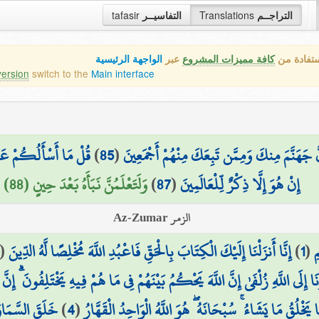
التراجــم
Translations
التفاسيــر
tafasir
ستفادة من
كافة مميزات المشروع
عبر
الواجهة الرئيسية
version
switch to the
Main interface
َّ جَهَنَّمَ مِنكَ وَمِمَّن تَبِعَكَ مِنْهُمْ أَجْمَعِينَ
(
85
)
قُلْ مَا أَسْأَلُكُمْ عَلَيْ
إِنْ هُوَ إِلَّا ذِكْرٌ لِّلْعَالَمِينَ
(
87
)
وَلَتَعْلَمُنَّ نَبَأَهُ بَعْدَ حِينٍ (88)
الزمر Az-Zumar
ِ
(
1
)
إِنَّا أَنزَلْنَا إِلَيْكَ الْكِتَابَ بِالْحَقِّ فَاعْبُدِ اللَّهَ مُخْلِصًا لَّهُ الدِّينَ
(
ُونَا إِلَى اللَّهِ زُلْفَىٰ إِنَّ اللَّهَ يَحْكُمُ بَيْنَهُمْ فِي مَا هُمْ فِيهِ يَخْتَلِفُونَ ۗ إ
ا يَخْلُقُ مَا يَشَاءُ ۚ سُبْحَانَهُ ۖ هُوَ اللَّهُ الْوَاحِدُ الْقَهَّارُ
(
4
)
خَلَقَ السَّمَاوَ