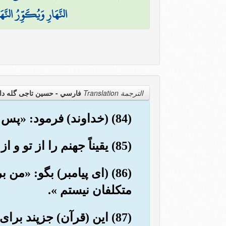
النَّهَارِ وَيُكَوِّرُ النَّهَ
الترجمة Translation
فارسي - حسین تاجی گله دا
(84) (خداوند) فرمود: «پس (این سخن) حق است، و حق را می گویم،
(85) یقیناً جهنم را از تو و از آنان که از تو پیروی کنند، پر خواهم کرد».
(86) (ای پیامبر) بگو: «
متکلفان نیستم ».
(87) این (قرآن) جزپند برای جهانیان نیست.