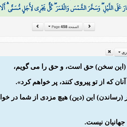
ارَ عَلَى اللَّيْلِ ۖ وَسَخَّرَ الشَّمْسَ وَالْقَمَرَ ۖ كُلٌّ يَجْرِي لِأَجَلٍ مُّسَمًّى ۗ أَلَا ه
458
الصفحة Page
ری
من بر (رساندن) این (دین) هیچ مزدی از شما در خ