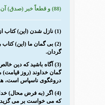
(88) و قطعاً خبر (صدق) آن را بعد از مدتی خواهید دانست.
(1) نازل شدن (این) کتاب از سوی خداوند پیروزمند حکیم است.
(2) بی گمان ما (این) کتا
گردان.
(3) آگاه باشید که دین خا
گمان خداوند (روز قیامت) م
دروغگوی ناسپاس است، هدا
(4) اگر (به فرض محال) خد
که می خواست بر می گزید، ا