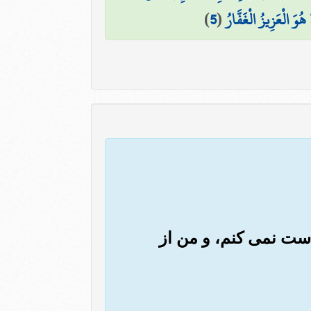
ُوَ الْعَزِيزُ الْغَفَّارُ
(
5
)
واست نمی کنم، و من از