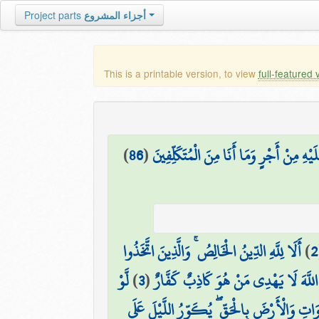
أجزاء المشروع
Project parts
This is a printable version, to view
full-featured 
هِ مِنْ أَجْرٍ وَمَا أَنَا مِنَ الْمُتَكَلِّفِينَ
(
86
)
2
)
أَلَا لِلَّهِ الدِّينُ الْخَالِصُ ۚ وَالَّذِينَ اتَّخَذُوا
ِنَّ اللَّهَ لَا يَهْدِي مَنْ هُوَ كَاذِبٌ كَفَّارٌ
(
3
)
لَّوْ
اتِ وَالْأَرْضَ بِالْحَقِّ ۖ يُكَوِّرُ اللَّيْلَ عَلَى