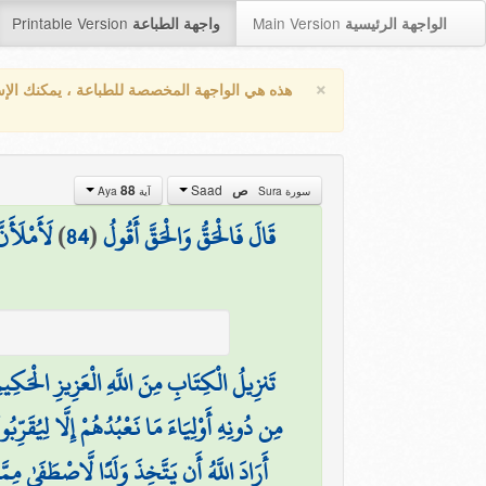
Printable Version
Main Version
الواجهة الرئيسية
واجهة الطباعة
×
هذه هي الواجهة المخصصة للطباعة ، يمكنك الإ
Saad
ص
88
سورة Sura
آية Aya
قَالَ فَالْحَقُّ وَالْحَقَّ أَقُولُ
(
84
)
لَأَمْلَأَن
تَنزِيلُ الْكِتَابِ مِنَ اللَّهِ الْعَزِيزِ الْحَكِيم
مِن دُونِهِ أَوْلِيَاءَ مَا نَعْبُدُهُمْ إِلَّا لِيُقَرِّب
أَرَادَ اللَّهُ أَن يَتَّخِذَ وَلَدًا لَّاصْطَفَىٰ مِمَّ