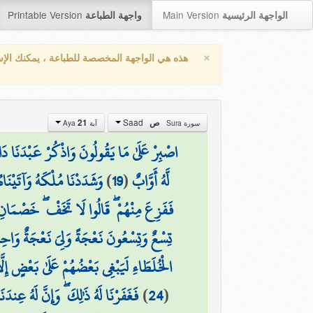
Printable Version
Main Version
الواجهة الرئيسية
واجهة الطباعة
×
هذه هي الواجهة المخصصة للطباعة ، يمكنك الإ
Saad
ص
21
سورة Sura
آية Aya
اصْبِرْ عَلَىٰ مَا يَقُولُونَ وَاذْكُرْ عَبْدَنَا دَاوُود
لَّهُ أَوَّابٌ
(
19
)
وَشَدَدْنَا مُلْكَهُ وَآتَيْنَ
فَفَزِعَ مِنْهُمْ ۖ قَالُوا لَا تَخَفْ ۖ خَصْمَانِ
تِسْعٌ وَتِسْعُونَ نَعْجَةً وَلِيَ نَعْجَةٌ وَاحِ
الْخُلَطَاءِ لَيَبْغِي بَعْضُهُمْ عَلَىٰ بَعْضٍ إِلَّا
(
24
)
فَغَفَرْنَا لَهُ ذَٰلِكَ ۖ وَإِنَّ لَهُ عِند