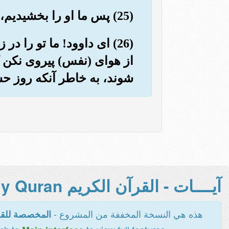
(25) پس ما او را بخشیدیم، و بی گمان برای او نزد ما (قرب و) مقامی والا و باز گشت نیکوست.
(26) ای داوود! ما تو را 
از هوای (نفس) پیروی نکن ک
شوند، به خاطر آنکه روز ح
آيــــات - القرآن الكريم Holy Quran -
هذه هي النسخة المخففة من المشروع -
المخصصة للقر