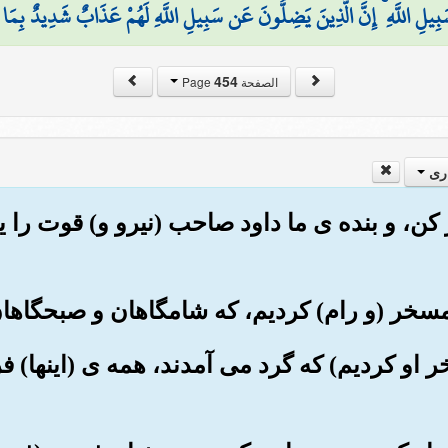
يلِ اللَّهِ ۚ إِنَّ الَّذِينَ يَضِلُّونَ عَن سَبِيلِ اللَّهِ لَهُمْ عَذَابٌ شَدِيدٌ بِمَا
454
الصفحة Page
ری
بر کن، و بنده ی ما داود صاحب (نیرو و) قوت را ی
مسخر او کردیم) که گرد می آمدند، همه ی (اینها) 