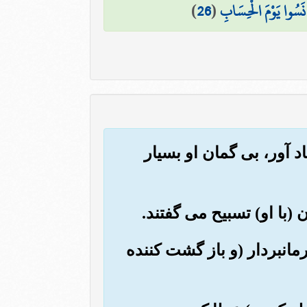
 نَسُوا يَوْمَ الْحِسَابِ
(
26
)
اد آور، بی گمان او بسیار
فرمانبردار (و باز گشت کننده