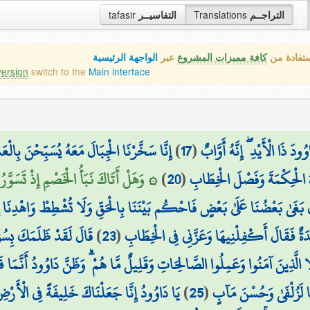
التراجــم
Translations
التفاسيــر
tafasir
ستفادة من
كافة مميزات المشروع
عبر
الواجهة الرئيسية
version
switch to the
Main interface
َ ذَا الْأَيْدِ ۖ إِنَّهُ أَوَّابٌ
(
17
)
إِنَّا سَخَّرْنَا الْجِبَالَ مَعَهُ يُسَبِّحْنَ بِالْعَ
اهُ الْحِكْمَةَ وَفَصْلَ الْخِطَابِ
(
20
)
۞ وَهَلْ أَتَاكَ نَبَأُ الْخَصْمِ إِذْ تَسَوَّرُ
 بَغَىٰ بَعْضُنَا عَلَىٰ بَعْضٍ فَاحْكُم بَيْنَنَا بِالْحَقِّ وَلَا تُشْطِطْ وَاهْدِنَا إِ
دَةٌ فَقَالَ أَكْفِلْنِيهَا وَعَزَّنِي فِي الْخِطَابِ
(
23
)
قَالَ لَقَدْ ظَلَمَكَ بِسُؤَا
 الَّذِينَ آمَنُوا وَعَمِلُوا الصَّالِحَاتِ وَقَلِيلٌ مَّا هُمْ ۗ وَظَنَّ دَاوُودُ أَنَّمَا فَتَ
َنَا لَزُلْفَىٰ وَحُسْنَ مَآبٍ
(
25
)
يَا دَاوُودُ إِنَّا جَعَلْنَاكَ خَلِيفَةً فِي الْأَرْض