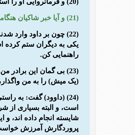
(20) و فرمانروایی او را استوار کردیم، و به او حکمت و سخنان فصیح (فیصله کننده) عطا کردیم.
(21) و آیا خبر شاکیان هنگامی که از (دیوار) عبادتگاه (داود) بالا رفتند، به تو رسیده است؟!
(22) چون بر داود وارد ش
یکی به دیگران ستم کرده اس
راهنمایی کن.
(23) بی گمان این برادر 
(یک میش) را به من واگذار
(24) (داوود) گفت: به را
است، و البته بسیاری از شر
شایسته انجام داده اند، و ای
پروردگارش آمرزش خواست، (و