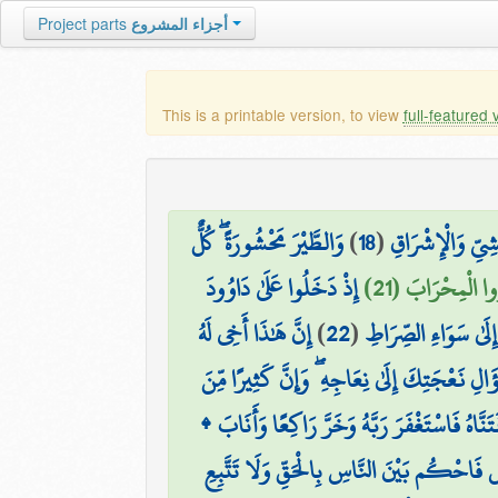
أجزاء المشروع
Project parts
This is a printable version, to view
full-featured 
شِيِّ وَالْإِشْرَاقِ
(
18
)
وَالطَّيْرَ مَحْشُورَةً ۖ كُلٌّ
وا الْمِحْرَابَ (21)
إِذْ دَخَلُوا عَلَىٰ دَاوُودَ
لَىٰ سَوَاءِ الصِّرَاطِ
(
22
)
إِنَّ هَٰذَا أَخِي لَهُ
لِ نَعْجَتِكَ إِلَىٰ نِعَاجِهِ ۖ وَإِنَّ كَثِيرًا مِّنَ
نَّاهُ فَاسْتَغْفَرَ رَبَّهُ وَخَرَّ رَاكِعًا وَأَنَابَ ۩
ِ فَاحْكُم بَيْنَ النَّاسِ بِالْحَقِّ وَلَا تَتَّبِعِ