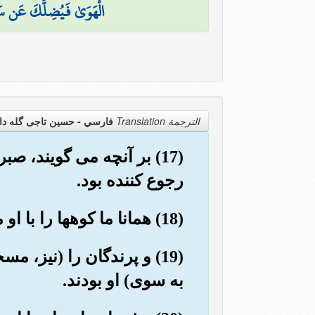
الْهَوَىٰ فَيُضِلَّكَ عَن سَبِ
الترجمة Translation
فارسي - حسین تاجی گله دا
(17) بر آنچه می گویند، ص
رجوع کننده بود.
(18) همانا ما کوهها را با او مسخر (و رام) کردیم، که شامگاهان و صبحگاهان (با او) تسبیح می گفتند.
(19) و پرندگان را (نیز، 
به سوی) او بودند.