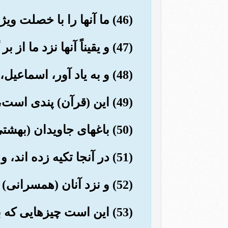
(46) ما آنها را با خصلت ویژه ای، که آن یاد سرای آخرت بود، خالص گرداندیم،
(47) و یقیناً آنها نزد ما از بر گزیدگان نیکان بودند.
(48) و به یاد آور، اسماعیل، و الیسع و ذوالکفل را که همگی از نیکان بودند.
(49) این (قرآن) پندی است، و بی گمان برای پرهیزگاران منزلگاهی نیکوست.
(50) باغهای جاویدان (بهشتی) که درهایش برای آنان باز است.
(51) در آنجا تکیه زده اند، و در آن میوه ی فراوان و نوشیدنی را می طلبند.
(52) و نزد آنان (همسرانی) فرو هشته چشم همسال (که تنها به شوهران خود نظر دارند) است.
(53) این است چیزهایی که برای روز حساب به شما وعده داده می شود.