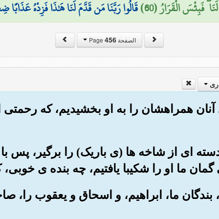
لَنَا ۖ فَبِئْسَ الْقَرَارُ (60)
قَالُوا رَبَّنَا مَن قَدَّمَ لَنَا هَٰذَا فَزِدْهُ عَذَابًا ضِع
456
الصفحة Page
ری
نند آنان همراهشان را به او بخشیدیم، که رحمتی
م) دسته ای از شاخه ها (ی باریک) را برگیر، پس 
مان ما او را شکیبا یافتیم، چه بنده ی خوبی، ک
 آور، بندگان ما، ابراهیم، و اسحاق و یعقوب را، ص