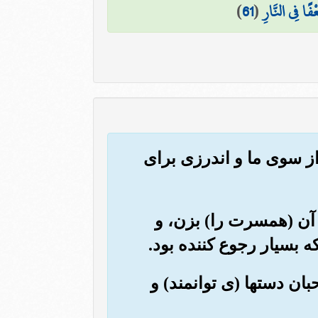
ْفًا فِي النَّارِ
(
61
)
 از سوی ما و اندرزی برای
با آن (همسرت را) بزن، و
ه بسیار رجوع کننده بود.
احبان دستها (ی توانمند) و