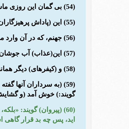
(54) بی گمان این روزی ماست که آن را هیچ پایانی نیست.
(55) این (پاداش پرهیزگاران) است، و بی گمان برای سرکشان بدترین بازگشتهاست.
(56) جهنم، که در آن وارد می شوند، پس چه بد آرامگاهی است.
(57) این(عذاب) آب جوشان و چرک و خونابه است، که باید آن را بچشند.
(58) و (کیفرهای) دیگر همانند آن به انواع گوناگون (دارند)
(59) (به سرداران آنها گ
گویند:) خوش آمد (و گشایش)
(60) (پیروان) گویند: «بل
اید، پس چه بد قرار گاهی 