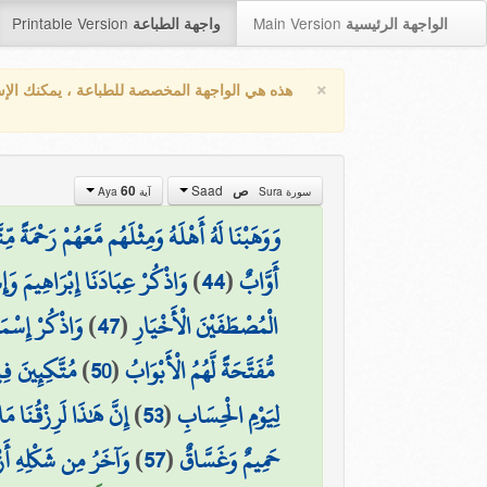
Printable Version
Main Version
الواجهة الرئيسية
واجهة الطباعة
×
هذه هي الواجهة المخصصة للطباعة ، يمكنك الإ
Saad
ص
60
سورة Sura
آية Aya
وَوَهَبْنَا لَهُ أَهْلَهُ وَمِثْلَهُم مَّعَهُمْ رَحْمَةً مّ
أَوَّابٌ
(
44
)
وَاذْكُرْ عِبَادَنَا إِبْرَاهِيمَ وَ
الْمُصْطَفَيْنَ الْأَخْيَارِ
(
47
)
وَاذْكُرْ إِسْمَا
مُّفَتَّحَةً لَّهُمُ الْأَبْوَابُ
(
50
)
مُتَّكِئِينَ ف
لِيَوْمِ الْحِسَابِ
(
53
)
إِنَّ هَٰذَا لَرِزْقُنَا مَا
حَمِيمٌ وَغَسَّاقٌ
(
57
)
وَآخَرُ مِن شَكْلِهِ أَز