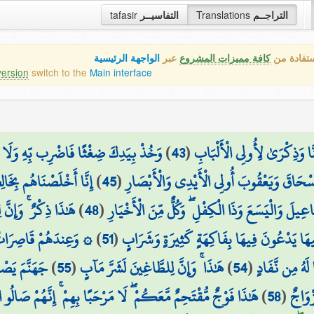
التراجــم
Translations
التفاسيــر
tafasir
ستفادة من
كافة مميزات المشروع
عبر
الواجهة الرئيسية
version
switch to the
Main interface
ِنَّا وَذِكْرَىٰ لِأُولِي الْأَلْبَابِ
(
43
)
وَخُذْ بِيَدِكَ ضِغْثًا فَاضْرِب بِّهِ وَلَا تَحْنَث
إِسْحَاقَ وَيَعْقُوبَ أُولِي الْأَيْدِي وَالْأَبْصَارِ
(
45
)
إِنَّا أَخْلَصْنَاهُم بِخَال
عِيلَ وَالْيَسَعَ وَذَا الْكِفْلِ ۖ وَكُلٌّ مِّنَ الْأَخْيَارِ
(
48
)
هَٰذَا ذِكْرٌ ۚ وَإِنَّ
ِيهَا يَدْعُونَ فِيهَا بِفَاكِهَةٍ كَثِيرَةٍ وَشَرَابٍ
(
51
)
۞ وَعِندَهُمْ قَاصِرَاتُ
 لَهُ مِن نَّفَادٍ
(
54
)
هَٰذَا ۚ وَإِنَّ لِلطَّاغِينَ لَشَرَّ مَآبٍ
(
55
)
جَهَنَّمَ يَصْل
ْوَاجٌ
(
58
)
هَٰذَا فَوْجٌ مُّقْتَحِمٌ مَّعَكُمْ ۖ لَا مَرْحَبًا بِهِمْ ۚ إِنَّهُمْ صَالُو ال