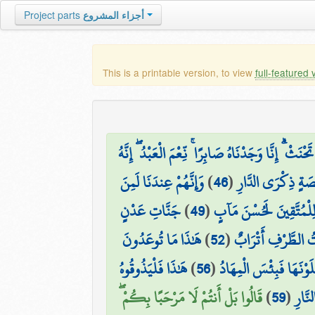
أجزاء المشروع
Project parts
This is a printable version, to view
full-featured 
ْ ۗ إِنَّا وَجَدْنَاهُ صَابِرًا ۚ نِّعْمَ الْعَبْدُ ۖ إِنَّهُ
ِصَةٍ ذِكْرَى الدَّارِ
(
46
)
وَإِنَّهُمْ عِندَنَا لَمِنَ
 لِلْمُتَّقِينَ لَحُسْنَ مَآبٍ
(
49
)
جَنَّاتِ عَدْنٍ
 الطَّرْفِ أَتْرَابٌ
(
52
)
هَٰذَا مَا تُوعَدُونَ
َوْنَهَا فَبِئْسَ الْمِهَادُ
(
56
)
هَٰذَا فَلْيَذُوقُوهُ
نَّارِ
(
59
)
قَالُوا بَلْ أَنتُمْ لَا مَرْحَبًا بِكُمْ ۖ