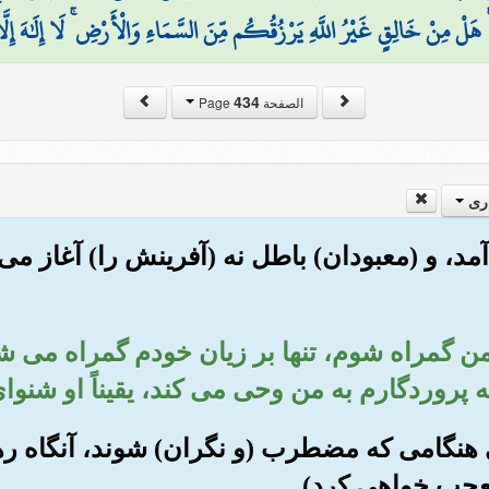
َلْ مِنْ خَالِقٍ غَيْرُ اللَّهِ يَرْزُقُكُم مِّنَ السَّمَاءِ وَالْأَرْضِ ۚ لَا إِلَٰهَ إِلَّا 
434
الصفحة Page
ری
ق آمد، و (معبودان) باطل نه (آفرینش را) آغاز می 
«اگر من گمراه شوم، تنها بر زیان خودم گمراه می
پروردگارم به من وحی می کند، یقیناً او شنو
ببینی هنگامی که مضطرب (و نگران) شوند، آنگاه ر
تعجب خواهی کرد)