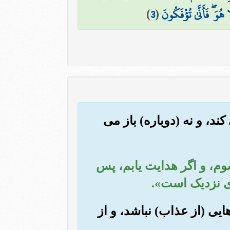
هُوَ ۖ فَأَنَّىٰ تُؤْفَكُونَ
(
3
)
کند، و نه (دوباره) باز می
 شوم، و اگر هدایت یابم، پس
ای نزدیک است».
هایی (از عذاب) نباشد، و از