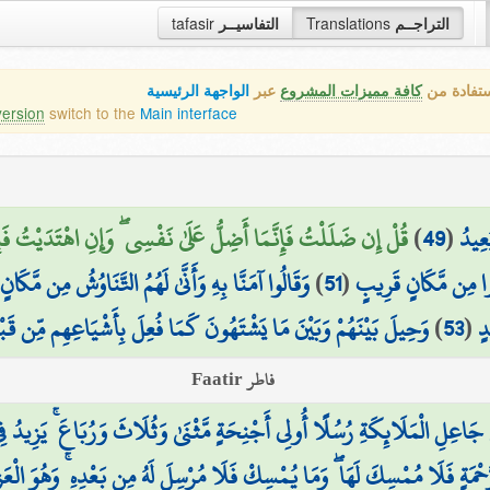
التراجــم
Translations
التفاسيــر
tafasir
ستفادة من
كافة مميزات المشروع
عبر
الواجهة الرئيسية
version
switch to the
Main interface
عِيدُ
(
49
)
قُلْ إِن ضَلَلْتُ فَإِنَّمَا أَضِلُّ عَلَىٰ نَفْسِي ۖ وَإِنِ اهْتَدَيْتُ فَبِمَا
ُوا مِن مَّكَانٍ قَرِيبٍ
(
51
)
وَقَالُوا آمَنَّا بِهِ وَأَنَّىٰ لَهُمُ التَّنَاوُشُ مِن مَّكَانٍ
دٍ
(
53
)
وَحِيلَ بَيْنَهُمْ وَبَيْنَ مَا يَشْتَهُونَ كَمَا فُعِلَ بِأَشْيَاعِهِم مِّن قَبْل
فاطر Faatir
جَاعِلِ الْمَلَائِكَةِ رُسُلًا أُولِي أَجْنِحَةٍ مَّثْنَىٰ وَثُلَاثَ وَرُبَاعَ ۚ يَزِيدُ فِي ال
َّحْمَةٍ فَلَا مُمْسِكَ لَهَا ۖ وَمَا يُمْسِكْ فَلَا مُرْسِلَ لَهُ مِن بَعْدِهِ ۚ وَهُوَ الْعَ