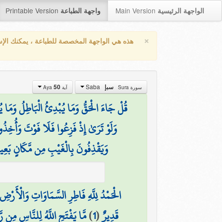
Printable Version
Main Version
الواجهة الرئيسية
واجهة الطباعة
×
هذه هي الواجهة المخصصة للطباعة ، يمكنك الإ
Saba
سبإ
50
سورة Sura
آية Aya
قُلْ جَاءَ الْحَقُّ وَمَا يُبْدِئُ الْبَاطِلُ وَمَا يُ
وَلَوْ تَرَىٰ إِذْ فَزِعُوا فَلَا فَوْتَ وَأُخِذ
وَيَقْذِفُونَ بِالْغَيْبِ مِن مَّكَانٍ بَعِي
الْحَمْدُ لِلَّهِ فَاطِرِ السَّمَاوَاتِ وَالْأَرْضِ 
قَدِيرٌ
(
1
)
مَّا يَفْتَحِ اللَّهُ لِلنَّاسِ مِن ر