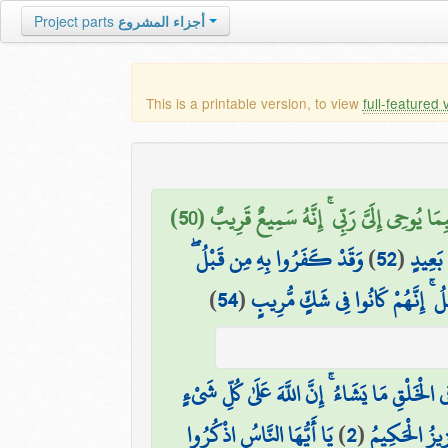
أجزاء المشروع
Project parts
This is a printable version, to view
full-featured 
 يُوحِي إِلَيَّ رَبِّي ۚ إِنَّهُ سَمِيعٌ قَرِيبٌ (50)
 بَعِيدٍ
(
52
)
وَقَدْ كَفَرُوا بِهِ مِن قَبْلُ ۖ
ُ ۚ إِنَّهُمْ كَانُوا فِي شَكٍّ مُّرِيبٍ
(
54
)
ْخَلْقِ مَا يَشَاءُ ۚ إِنَّ اللَّهَ عَلَىٰ كُلِّ شَيْءٍ
زِيزُ الْحَكِيمُ
(
2
)
يَا أَيُّهَا النَّاسُ اذْكُرُوا