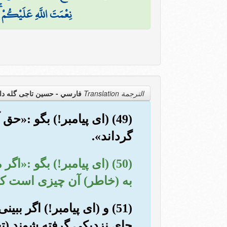
نِعْمَتَ اللَّهِ عَلَيْكُمْ ۚ ه
الترجمة Translation
فارسي - حسین تاجی گله دا
(49) (ای پیامبر!) بگو :«ح
گرداند».
(50) (ای پیامبر!) بگو :
به (خاطر) آن چیزی است که 
(51) و (ای پیامبر!) اگر 
جای نزدیکی گرفته شوند (