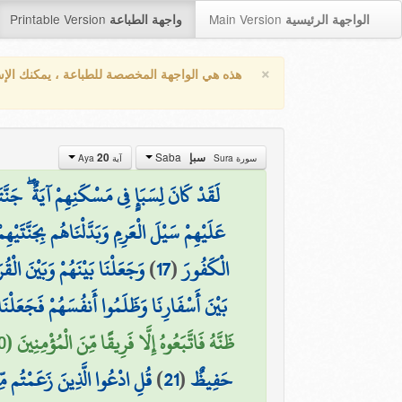
Printable Version
Main Version
الواجهة الرئيسية
واجهة الطباعة
×
هذه هي الواجهة المخصصة للطباعة ، يمكنك الإ
Saba
سبإ
20
سورة Sura
آية Aya
لَقَدْ كَانَ لِسَبَإٍ فِي مَسْكَنِهِمْ آيَةٌ ۖ جَنّ
عَلَيْهِمْ سَيْلَ الْعَرِمِ وَبَدَّلْنَاهُم بِجَنَّتَي
الْكَفُورَ
(
17
)
وَجَعَلْنَا بَيْنَهُمْ وَبَيْنَ الْق
بَيْنَ أَسْفَارِنَا وَظَلَمُوا أَنفُسَهُمْ فَجَعَلْنَا
ظَنَّهُ فَاتَّبَعُوهُ إِلَّا فَرِيقًا مِّنَ الْمُؤْمِنِينَ (20)
حَفِيظٌ
(
21
)
قُلِ ادْعُوا الَّذِينَ زَعَمْتُم مّ