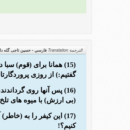
الترجمة Translation
فارسي - حسین تاجی گله دا
(15) همانا برای (قوم) سب
گفتیم:) از روزی پروردگارت
(16) پس آنها روی گرداندند
(بی ارزش) با میوه های تلخ 
(17) این کیفر را به (خاط
کنیم؟!