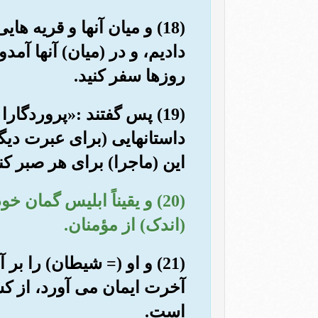
(18) و میان آنها و قریه ه
دادیم، و در (میان) آنها آمدو
روزها سفر کنید.
(19) پس گفتند :«پروردگا
داستانهایی (برای عبرت دیگ
این (ماجرا) برای هر صبر 
(20) و یقیناً ابلیس گما
(اندک) از مؤمنان.
(21) و او (= شیطان) را ب
آخرت ایمان می آورد، از کس
است.