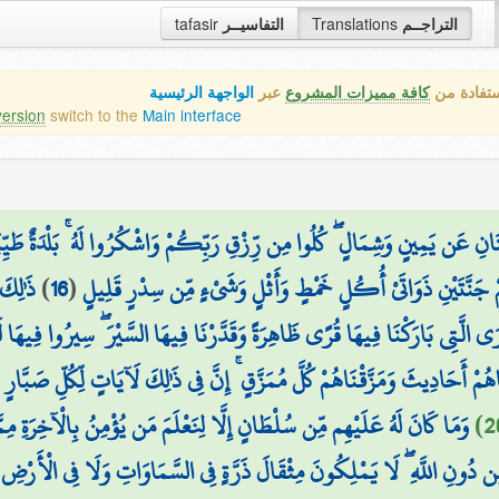
التراجــم
Translations
التفاسيــر
tafasir
ستفادة من
كافة مميزات المشروع
عبر
الواجهة الرئيسية
version
switch to the
Main interface
َتَانِ عَن يَمِينٍ وَشِمَالٍ ۖ كُلُوا مِن رِّزْقِ رَبِّكُمْ وَاشْكُرُوا لَهُ ۚ بَلْدَةٌ طَيّ
ْهِمْ جَنَّتَيْنِ ذَوَاتَيْ أُكُلٍ خَمْطٍ وَأَثْلٍ وَشَيْءٍ مِّن سِدْرٍ قَلِيلٍ
(
16
)
ذَٰلِكَ
ُرَى الَّتِي بَارَكْنَا فِيهَا قُرًى ظَاهِرَةً وَقَدَّرْنَا فِيهَا السَّيْرَ ۖ سِيرُوا فِيهَا لَيَ
هُمْ أَحَادِيثَ وَمَزَّقْنَاهُمْ كُلَّ مُمَزَّقٍ ۚ إِنَّ فِي ذَٰلِكَ لَآيَاتٍ لِّكُلِّ صَبَّار
وَمَا كَانَ لَهُ عَلَيْهِم مِّن سُلْطَانٍ إِلَّا لِنَعْلَمَ مَن يُؤْمِنُ بِالْآخِرَةِ مِم
ِن دُونِ اللَّهِ ۖ لَا يَمْلِكُونَ مِثْقَالَ ذَرَّةٍ فِي السَّمَاوَاتِ وَلَا فِي الْأَرْضِ 