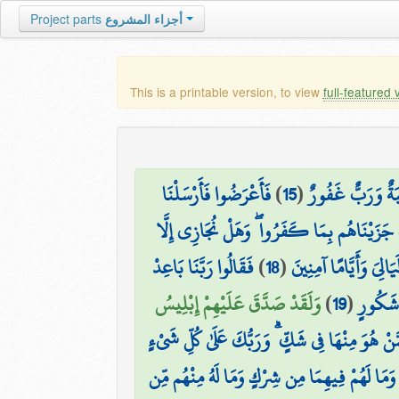
أجزاء المشروع
Project parts
This is a printable version, to view
full-featured 
ِبَةٌ وَرَبٌّ غَفُورٌ
(
15
)
فَأَعْرَضُوا فَأَرْسَلْنَا
 جَزَيْنَاهُم بِمَا كَفَرُوا ۖ وَهَلْ نُجَازِي إِلَّا
الِيَ وَأَيَّامًا آمِنِينَ
(
18
)
فَقَالُوا رَبَّنَا بَاعِدْ
ٍ شَكُورٍ
(
19
)
وَلَقَدْ صَدَّقَ عَلَيْهِمْ إِبْلِيسُ
َّنْ هُوَ مِنْهَا فِي شَكٍّ ۗ وَرَبُّكَ عَلَىٰ كُلِّ شَيْءٍ
وَمَا لَهُمْ فِيهِمَا مِن شِرْكٍ وَمَا لَهُ مِنْهُم مِّن