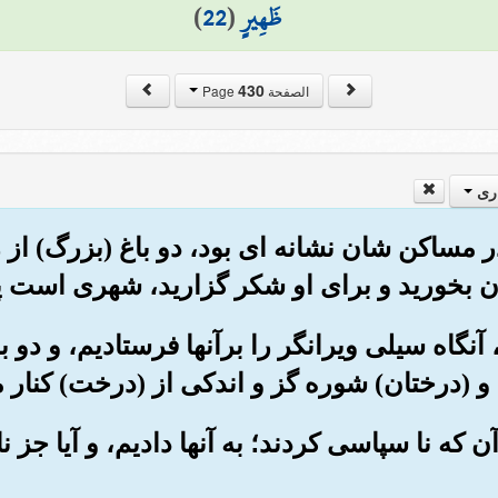
ظَهِيرٍ
(
22
)
430
الصفحة Page
ری
ا در مساکن شان نشانه ای بود، دو باغ (بزرگ) از
ان بخورید و برای او شکر گزارید، شهری است پا
، آنگاه سیلی ویرانگر را برآنها فرستادیم، و دو ب
و (درختان) شوره گز و اندکی از (درخت) کنار م
ر) آن که نا سپاسی کردند؛ به آنها دادیم، و آیا ج