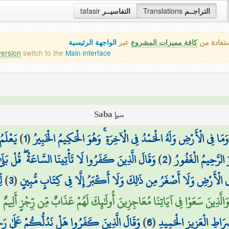
التراجــم
Translations
التفاسيــر
tafasir
ستفادة من
كافة مميزات المشروع
عبر
الواجهة الرئيسية
version
switch to the
Main interface
سبإ Saba
وَمَا فِي الْأَرْضِ وَلَهُ الْحَمْدُ فِي الْآخِرَةِ ۚ وَهُوَ الْحَكِيمُ الْخَبِيرُ
(
1
)
يَعْلَم
 الرَّحِيمُ الْغَفُورُ
(
2
)
وَقَالَ الَّذِينَ كَفَرُوا لَا تَأْتِينَا السَّاعَةُ ۖ قُلْ بَلَىٰ 
ِي الْأَرْضِ وَلَا أَصْغَرُ مِن ذَٰلِكَ وَلَا أَكْبَرُ إِلَّا فِي كِتَابٍ مُّبِينٍ
(
3
)
ل
َالَّذِينَ سَعَوْا فِي آيَاتِنَا مُعَاجِزِينَ أُولَٰئِكَ لَهُمْ عَذَابٌ مِّن رِّجْزٍ أَلِيمٌ (5
ِرَاطِ الْعَزِيزِ الْحَمِيدِ
(
6
)
وَقَالَ الَّذِينَ كَفَرُوا هَلْ نَدُلُّكُمْ عَلَىٰ رَجُلٍ