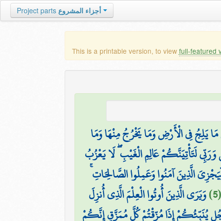
أجزاء المشروع
Project parts
This is a printable version, to view
full-featured 
ُ مَا يَلِجُ فِي الْأَرْضِ وَمَا يَخْرُجُ مِنْهَا وَمَا
وَرَبِّي لَتَأْتِيَنَّكُمْ عَالِمِ الْغَيْبِ ۖ لَا يَعْزُبُ
ِّيَجْزِيَ الَّذِينَ آمَنُوا وَعَمِلُوا الصَّالِحَاتِ ۚ
)
وَيَرَى الَّذِينَ أُوتُوا الْعِلْمَ الَّذِي أُنزِلَ
 يُنَبِّئُكُمْ إِذَا مُزِّقْتُمْ كُلَّ مُمَزَّقٍ إِنَّكُمْ