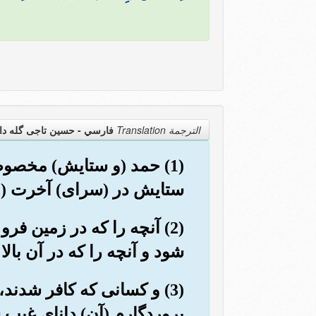
الترجمة Translation
فارسي - حسین تاجی گله دا
(1) حمد (و ستایش) مخصو
ستایش در (سرای) آخرت (نی
(2) آنچه را که در زمین فر
شود و آنچه را که در آن بال
(3) و کسانی که کافر شدند،
پروردگارم (آن) دانای غیب س