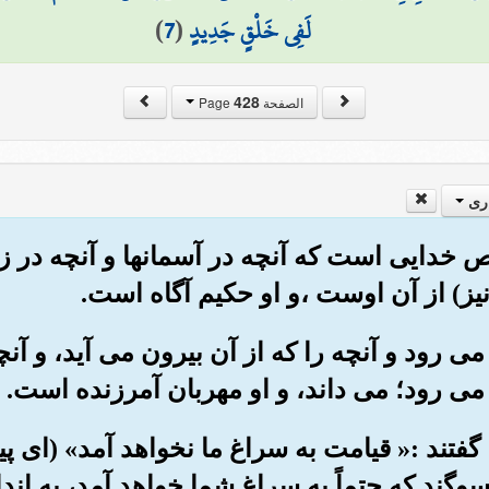
لَفِي خَلْقٍ جَدِيدٍ
(
7
)
428
الصفحة Page
ری
ص خدایی است که آنچه در آسمانها و آنچه در 
ز) از آن اوست ،و او حکیم آگاه است.
و می رود و آنچه را که از آن بیرون می آید، و آ
ا می رود؛ می داند، و او مهربان آمرزنده است.
 گفتند :« قیامت به سراغ ما نخواهد آمد» (ای پیا
وگند که حتماً به سراغ شما خواهد آمد، به اندا