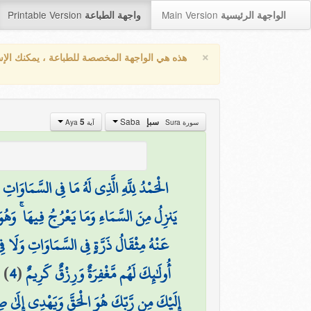
Printable Version
Main Version
الواجهة الرئيسية
واجهة الطباعة
×
هذه هي الواجهة المخصصة للطباعة ، يمكنك الإ
Saba
سبإ
5
سورة Sura
آية Aya
الْحَمْدُ لِلَّهِ الَّذِي لَهُ مَا فِي السَّمَاوَاتِ 
يَنزِلُ مِنَ السَّمَاءِ وَمَا يَعْرُجُ فِيهَا ۚ وَهُوَ
عَنْهُ مِثْقَالُ ذَرَّةٍ فِي السَّمَاوَاتِ وَلَا ف
أُولَٰئِكَ لَهُم مَّغْفِرَةٌ وَرِزْقٌ كَرِيمٌ
(
4
)
و
إِلَيْكَ مِن رَّبِّكَ هُوَ الْحَقَّ وَيَهْدِي إِلَىٰ ص