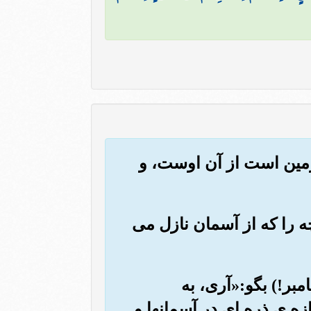
زمین است از آن اوست، و
نچه را که از آسمان نازل می
مبر!) بگو:«آری، به
زه ی ذره ای در آسمانها و