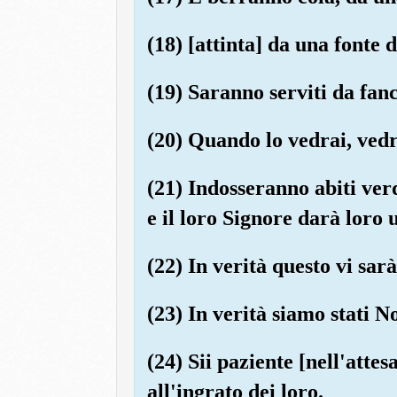
(18) [attinta] da una fonte 
(19) Saranno serviti da fanc
(20) Quando lo vedrai, vedr
(21) Indosseranno abiti ver
e il loro Signore darà loro
(22) In verità questo vi sar
(23) In verità siamo stati N
(24) Sii paziente [nell'atte
all'ingrato dei loro.