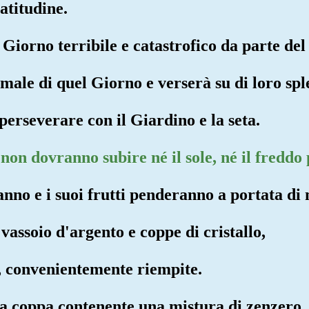
atitudine.
Giorno terribile e catastrofico da parte del
 male di quel Giorno e verserà su di loro spl
perseverare con il Giardino e la seta.
, non dovranno subire né il sole, né il freddo
anno e i suoi frutti penderanno a portata di
vassoio d'argento e coppe di cristallo,
to, convenientemente riempite.
na coppa contenente una mistura di zenzero,