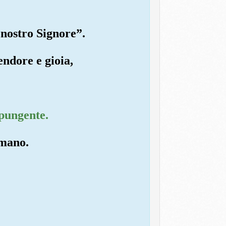
 nostro Signore”.
endore e gioia,
 pungente.
 mano.