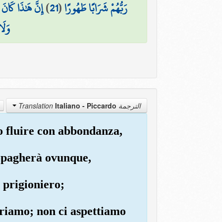
إِنَّ هَٰذَا كَان
)
21
(
رَبُّهُمْ شَرَابًا طَهُورًا
وَلَا
Italiano - Piccardo
الترجمة Translation
no fluire con abbondanza,
propagherà ovunque,
l prigioniero;
utriamo; non ci aspettiamo