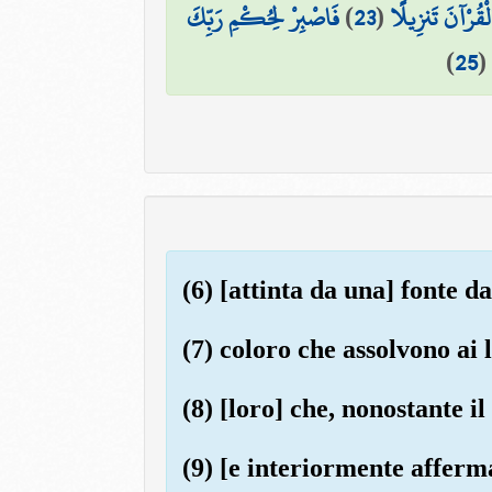
فَاصْبِرْ لِحُكْمِ رَبِّكَ
)
23
(
 الْقُرْآنَ تَنزِيلًا
)
25
(6) [attinta da una] fonte d
(7) coloro che assolvono ai 
(8) [loro] che, nonostante il
(9) [e interiormente afferma