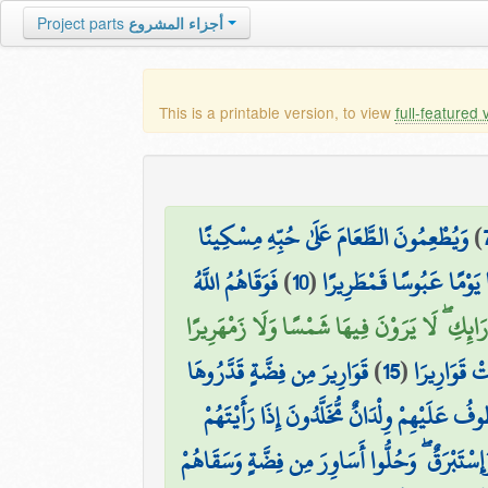
Project parts
أجزاء المشروع
This is a printable version, to view
full-featured 
وَيُطْعِمُونَ الطَّعَامَ عَلَىٰ حُبِّهِ مِسْكِينًا
)
فَوَقَاهُمُ اللَّهُ
)
10
(
َا يَوْمًا عَبُوسًا قَمْطَرِيرًا
َرَائِكِ ۖ لَا يَرَوْنَ فِيهَا شَمْسًا وَلَا زَمْهَرِيرًا
قَوَارِيرَ مِن فِضَّةٍ قَدَّرُوهَا
)
15
(
ْ قَوَارِيرَا
۞ عَلَيْهِمْ وِلْدَانٌ مُّخَلَّدُونَ إِذَا رَأَيْتَهُمْ
ْتَبْرَقٌ ۖ وَحُلُّوا أَسَاوِرَ مِن فِضَّةٍ وَسَقَاهُمْ