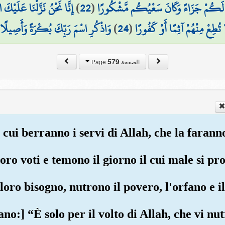
إِنَّا نَحْنُ نَزَّلْنَا عَلَيْكَ
)
22
(
َ لَكُمْ جَزَاءً وَكَانَ سَعْيُكُم مَّشْكُورًا
(
وَاذْكُرِ اسْمَ رَبِّكَ بُكْرَةً وَأَصِيلًا
)
24
(
 تُطِعْ مِنْهُمْ آثِمًا أَوْ كَفُورًا
579
الصفحة Page
a cui berranno i servi di Allah, che la faran
loro voti e temono il giorno il cui male si 
 loro bisogno, nutrono il povero, l'orfano e i
no:] “È solo per il volto di Allah, che vi n