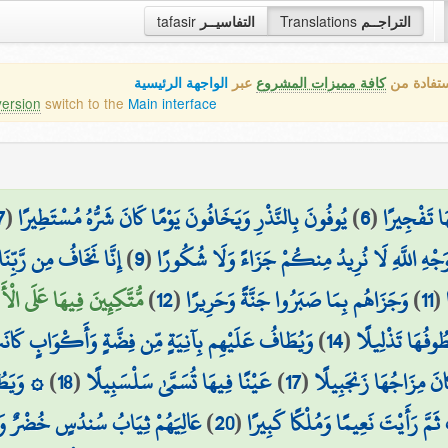
tafasir
التفاسيــر
Translations
التراجــم
ستفادة من
كافة مميزات المشروع
عبر
الواجهة الرئيسية
version
switch to the
Main interface
7
(
يُوفُونَ بِالنَّذْرِ وَيَخَافُونَ يَوْمًا كَانَ شَرُّهُ مُسْتَطِيرًا
)
6
(
َا تَفْجِيرًا
إِنَّا نَخَافُ مِن رَّبِّن
)
9
(
وَجْهِ اللَّهِ لَا نُرِيدُ مِنكُمْ جَزَاءً وَلَا شُكُورًا
مُّتَّكِئِينَ فِيهَا عَلَى الْأ
)
12
(
وَجَزَاهُم بِمَا صَبَرُوا جَنَّةً وَحَرِيرًا
)
11
(
وَيُطَافُ عَلَيْهِم بِآنِيَةٍ مِّن فِضَّةٍ وَأَكْوَابٍ كَانَت
)
14
(
طُوفُهَا تَذْلِيلًا
وَيَطُوفُ 
)
18
(
عَيْنًا فِيهَا تُسَمَّىٰ سَلْسَبِيلًا
)
17
(
انَ مِزَاجُهَا زَنجَبِيلًا
عَالِيَهُمْ ثِيَابُ سُندُسٍ خُضْرٌ وَإِس
)
20
(
 ثَمَّ رَأَيْتَ نَعِيمًا وَمُلْكًا كَبِيرًا