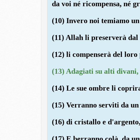
da voi né ricompensa, né gr
(10) Invero noi temiamo un 
(11) Allah li preserverà dal
(12) li compenserà del loro 
(13) Adagiati su alti divani
(14) Le sue ombre li coprir
(15) Verranno serviti da un 
(16) di cristallo e d'argen
(17) E berranno colà, da u