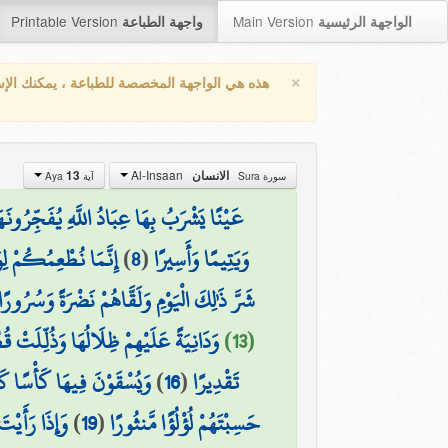
Printable Version
Main Version
الواجهة الرئيسية
واجهة الطباعة
×
هذه هي الواجهة المخصصة للطباعة ، يمكنك الإ
Al-Insaan
13
الانسان
سورة Sura
آية Aya
عَيْنًا يَشْرَبُ بِهَا عِبَادُ اللَّهِ يُفَجِّرُونَه
إِنَّمَا نُطْعِمُكُمْ لِ
)
8
(
وَيَتِيمًا وَأَسِيرًا
شَرَّ ذَٰلِكَ الْيَوْمِ وَلَقَّاهُمْ نَضْرَةً وَسُرُورًا
وَدَانِيَةً عَلَيْهِمْ ظِلَالُهَا وَذُلِّلَتْ قُ
(13)
وَيُسْقَوْنَ فِيهَا كَأْسًا كَ
)
16
(
تَقْدِيرًا
وَإِذَا رَأَيْتَ
)
19
(
حَسِبْتَهُمْ لُؤْلُؤًا مَّنثُورًا