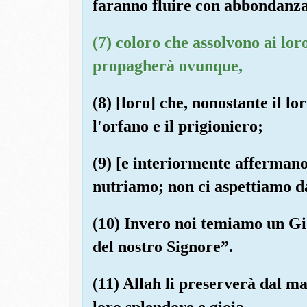
faranno fluire con abbondanza
(7) coloro che assolvono ai loro
propagherà ovunque,
(8) [loro] che, nonostante il lo
l'orfano e il prigioniero;
(9) [e interiormente affermano:
nutriamo; non ci aspettiamo da
(10) Invero noi temiamo un Gio
del nostro Signore”.
(11) Allah li preserverà dal ma
loro splendore e gioia,