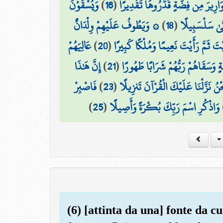
وَيُسْقَوْنَ
)
16
(
وَارِيرَ مِن فِضَّةٍ قَدَّرُوهَا تَقْدِيرًا
۞ وَيَطُوفُ عَلَيْهِمْ وِلْدَانٌ
)
18
(
َّىٰ سَلْسَبِيلًا
عَالِيَهُمْ
)
20
(
َيْتَ ثَمَّ رَأَيْتَ نَعِيمًا وَمُلْكًا كَبِيرًا
إِنَّ هَٰذَا
)
21
(
وَسَقَاهُمْ رَبُّهُمْ شَرَابًا طَهُورًا
فَاصْبِرْ
)
23
(
نَحْنُ نَزَّلْنَا عَلَيْكَ الْقُرْآنَ تَنزِيلًا
)
25
(
وَاذْكُرِ اسْمَ رَبِّكَ بُكْرَةً وَأَصِيلًا
(6) [attinta da una] fonte da cu