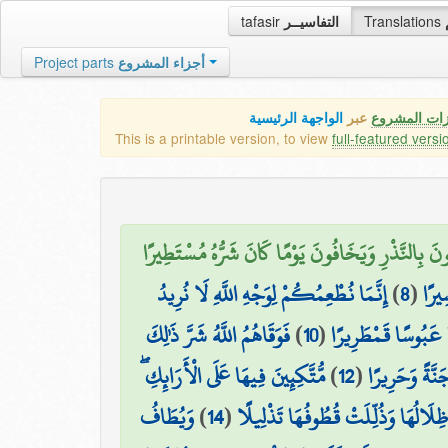
tafasir
التفاسيــر
Translations
Project parts
أجزاء المشروع
زات المشروع
عبر
الواجهة الرئيسية
This is a printable version, to view
full-featured versi
ونَ بِالنَّذْرِ وَيَخَافُونَ يَوْمًا كَانَ شَرُّهُ مُسْتَطِيرًا
إِنَّمَا نُطْعِمُكُمْ لِوَجْهِ اللَّهِ لَا نُرِيدُ
)
8
(
ِيرًا
فَوَقَاهُمُ اللَّهُ شَرَّ ذَٰلِكَ
)
10
(
ًا عَبُوسًا قَمْطَرِيرًا
مُّتَّكِئِينَ فِيهَا عَلَى الْأَرَائِكِ ۖ
)
12
(
َّةً وَحَرِيرًا
وَيُطَافُ
)
14
(
 ظِلَالُهَا وَذُلِّلَتْ قُطُوفُهَا تَذْلِيلًا