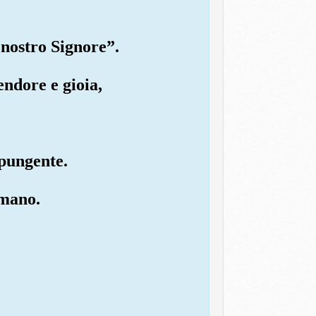
 nostro Signore”.
endore e gioia,
 pungente.
 mano.