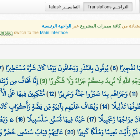
tafasir
التفاسيــر
Translations
التراجــم
ستفادة من
كافة مميزات المشروع
عبر
الواجهة الرئيسية
version
switch to the
Main interface
7
(
يُوفُونَ بِالنَّذْرِ وَيَخَافُونَ يَوْمًا كَانَ شَرُّهُ مُسْتَطِيرًا
)
6
(
َا تَفْجِيرًا
ِوَجْهِ اللَّهِ لَا نُرِيدُ مِنكُمْ جَزَاءً وَلَا شُكُورًا (9
إِنَّا نَخَافُ مِن رَّبِّن
مُّتَّكِئِينَ فِيهَا عَلَى الْأ
)
12
(
وَجَزَاهُم بِمَا صَبَرُوا جَنَّةً وَحَرِيرًا
)
11
(
وَيُطَافُ عَلَيْهِم بِآنِيَةٍ مِّن فِضَّةٍ وَأَكْوَابٍ كَانَت
)
14
(
طُوفُهَا تَذْلِيلًا
وَيَطُوفُ 
)
18
(
عَيْنًا فِيهَا تُسَمَّىٰ سَلْسَبِيلًا
)
17
(
انَ مِزَاجُهَا زَنجَبِيلًا
عَالِيَهُمْ ثِيَابُ سُندُسٍ خُضْرٌ وَإِس
)
20
(
 ثَمَّ رَأَيْتَ نَعِيمًا وَمُلْكًا كَبِيرًا