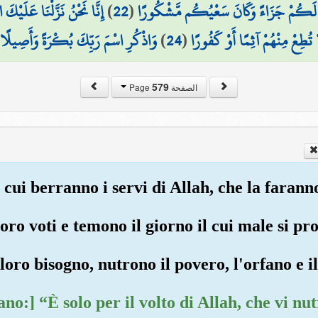
إِنَّا نَحْنُ نَزَّلْنَا عَلَيْكَ
)
22
(
َ لَكُمْ جَزَاءً وَكَانَ سَعْيُكُم مَّشْكُورًا
(
وَاذْكُرِ اسْمَ رَبِّكَ بُكْرَةً وَأَصِيلًا
)
24
(
 تُطِعْ مِنْهُمْ آثِمًا أَوْ كَفُورًا
579
الصفحة Page
a cui berranno i servi di Allah, che la faran
loro voti e temono il giorno il cui male si 
 loro bisogno, nutrono il povero, l'orfano e i
no:] “È solo per il volto di Allah, che vi n