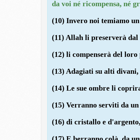
da voi né ricompensa, né gr
(10) Invero noi temiamo un 
(11) Allah li preserverà dal
(12) li compenserà del loro 
(13) Adagiati su alti divani
(14) Le sue ombre li coprir
(15) Verranno serviti da un 
(16) di cristallo e d'argen
(17) E berranno colà, da u