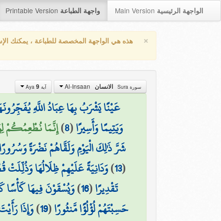
Printable Version
Main Version
الواجهة الرئيسية
واجهة الطباعة
×
هذه هي الواجهة المخصصة للطباعة ، يمكنك الإ
Al-Insaan
9
الانسان
سورة Sura
آية Aya
عَيْنًا يَشْرَبُ بِهَا عِبَادُ اللَّهِ يُفَجِّرُونَه
إِنَّمَا نُطْعِمُكُمْ ل)
)
8
(
وَيَتِيمًا وَأَسِيرًا
شَرَّ ذَٰلِكَ الْيَوْمِ وَلَقَّاهُمْ نَضْرَةً وَسُرُورًا
وَدَانِيَةً عَلَيْهِمْ ظِلَالُهَا وَذُلِّلَتْ قُ
)
13
(
وَيُسْقَوْنَ فِيهَا كَأْسًا كَ
)
16
(
تَقْدِيرًا
وَإِذَا رَأَيْتَ
)
19
(
حَسِبْتَهُمْ لُؤْلُؤًا مَّنثُورًا