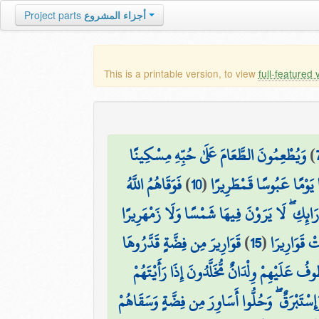
Project parts
أجزاء المشروع
This is a printable version, to view
full-featured 
وَيُطْعِمُونَ الطَّعَامَ عَلَىٰ حُبِّهِ مِسْكِينًا
)
فَوَقَاهُمُ اللَّهُ
)
10
(
َا يَوْمًا عَبُوسًا قَمْطَرِيرًا
َرَائِكِ ۖ لَا يَرَوْنَ فِيهَا شَمْسًا وَلَا زَمْهَرِيرًا
قَوَارِيرَ مِن فِضَّةٍ قَدَّرُوهَا
)
15
(
ْ قَوَارِيرَا
۞ عَلَيْهِمْ وِلْدَانٌ مُّخَلَّدُونَ إِذَا رَأَيْتَهُمْ
ْتَبْرَقٌ ۖ وَحُلُّوا أَسَاوِرَ مِن فِضَّةٍ وَسَقَاهُمْ