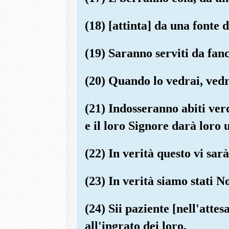
(18) [attinta] da una fonte 
(19) Saranno serviti da fanc
(20) Quando lo vedrai, vedr
(21) Indosseranno abiti ver
e il loro Signore darà loro
(22) In verità questo vi sar
(23) In verità siamo stati N
(24) Sii paziente [nell'atte
all'ingrato dei loro.