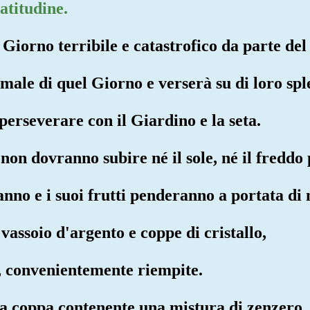
atitudine.
Giorno terribile e catastrofico da parte del
 male di quel Giorno e verserà su di loro spl
perseverare con il Giardino e la seta.
, non dovranno subire né il sole, né il freddo
anno e i suoi frutti penderanno a portata di
vassoio d'argento e coppe di cristallo,
to, convenientemente riempite.
na coppa contenente una mistura di zenzero,