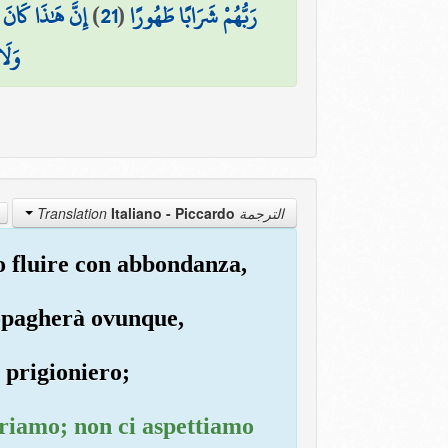
إِنَّ هَٰذَا كَان
)
21
(
رَبُّهُمْ شَرَابًا طَهُورًا
وَلَا
Italiano - Piccardo
الترجمة Translation
no fluire con abbondanza,
propagherà ovunque,
l prigioniero;
utriamo; non ci aspettiamo