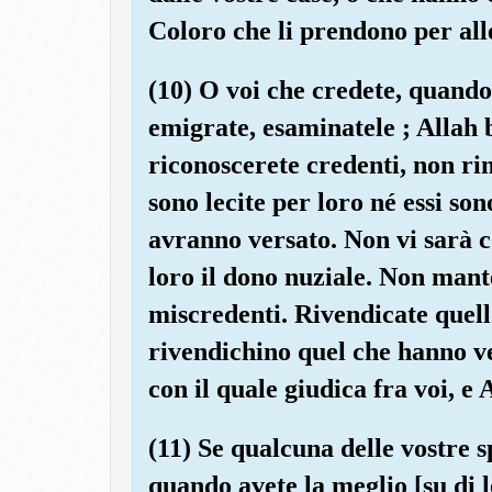
Coloro che li prendono per allea
(10) O voi che credete, quando
emigrate, esaminatele ; Allah b
riconoscerete credenti, non ri
sono lecite per loro né essi sono
avranno versato. Non vi sarà c
loro il dono nuziale. Non mant
miscredenti. Rivendicate quell
rivendichino quel che hanno ver
con il quale giudica fra voi, e 
(11) Se qualcuna delle vostre s
quando avete la meglio [su di l