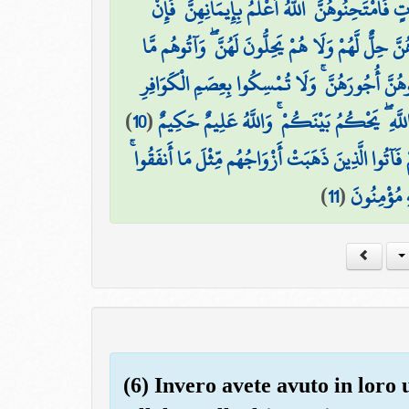
فَامْتَحِنُوهُنَّ ۖ اللَّهُ أَعْلَمُ بِإِيمَانِهِنَّ ۖ فَإِنْ
َّ حِلٌّ لَّهُمْ وَلَا هُمْ يَحِلُّونَ لَهُنَّ ۖ وَآتُوهُم مَّا
ُنَّ أُجُورَهُنَّ ۚ وَلَا تُمْسِكُوا بِعِصَمِ الْكَوَافِرِ
)
10
(
للَّهِ ۖ يَحْكُمُ بَيْنَكُمْ ۚ وَاللَّهُ عَلِيمٌ حَكِيمٌ
 فَآتُوا الَّذِينَ ذَهَبَتْ أَزْوَاجُهُم مِّثْلَ مَا أَنفَقُوا
)
11
(
هِ مُؤْمِنُونَ
(6) Invero avete avuto in loro 