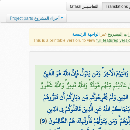
tafasir
التفاسيــر
Translations
Project parts
أجزاء المشروع
زات المشروع
عبر
الواجهة الرئيسية
This is a printable version, to view
full-featured versi
يَوْمَ الْآخِرَ ۚ وَمَن يَتَوَلَّ فَإِنَّ اللَّهَ هُوَ الْغَنِيُّ
۞ ْتُم مِّنْهُم مَّوَدَّةً ۚ وَاللَّهُ قَدِيرٌ ۚ وَاللَّهُ غَفُورٌ
ي الدِّينِ وَلَمْ يُخْرِجُوكُم مِّن دِيَارِكُمْ أَن تَبَرُّوهُمْ
ا يَنْهَاكُمُ اللَّهُ عَنِ الَّذِينَ قَاتَلُوكُمْ فِي الدِّينِ
)
9
(
هُمْ ۚ وَمَن يَتَوَلَّهُمْ فَأُولَٰئِكَ هُمُ الظَّالِمُونَ