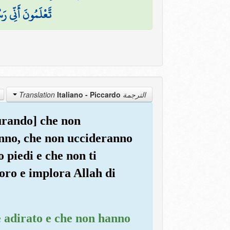
تَّعْلَمُونَ أَنِّي رَس
Italiano - Piccardo
الترجمة Translation
iurando] che non
anno, che non uccideranno
 piedi e che non ti
loro e implora Allah di
 è adirato e che non hanno