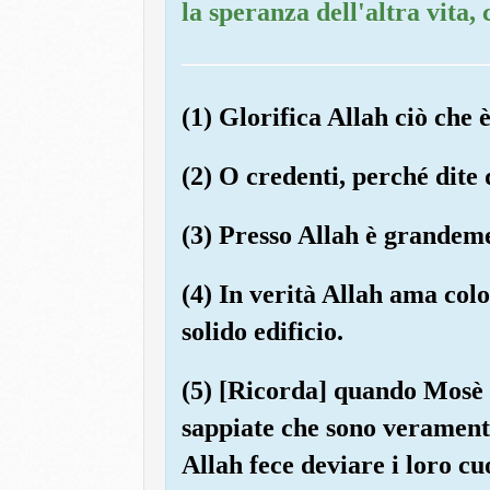
la speranza dell'altra vita,
(1) Glorifica Allah ciò che è 
(2) O credenti, perché dite 
(3) Presso Allah è grandeme
(4) In verità Allah ama col
solido edificio.
(5) [Ricorda] quando Mosè 
sappiate che sono veramente
Allah fece deviare i loro c