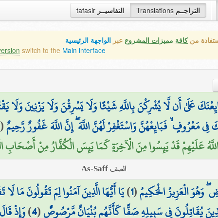
tafasir
التفاسيــر
Translations
التراجــم
ستفادة من
كافة مميزات المشروع
عبر
الواجهة الرئيسية
version
switch to the
Main interface
ايِعْنَكَ عَلَىٰ أَن لَّا يُشْرِكْنَ بِاللَّهِ شَيْئًا وَلَا يَسْرِقْنَ وَلَا يَزْنِينَ وَلَا يَقْتُ
2
(
َ فِي مَعْرُوفٍ ۙ فَبَايِعْهُنَّ وَاسْتَغْفِرْ لَهُنَّ اللَّهَ ۖ إِنَّ اللَّهَ غَفُورٌ رَّحِيمٌ
َّهُ عَلَيْهِمْ قَدْ يَئِسُوا مِنَ الْآخِرَةِ كَمَا يَئِسَ الْكُفَّارُ مِنْ أَصْحَابِ الْق
الصف As-Saff
يَا أَيُّهَا الَّذِينَ آمَنُوا لِمَ تَقُولُونَ مَا لَا تَ
)
1
(
ضِ ۖ وَهُوَ الْعَزِيزُ الْحَكِيمُ
وَإِذْ قَالَ
)
4
(
الَّذِينَ يُقَاتِلُونَ فِي سَبِيلِهِ صَفًّا كَأَنَّهُم بُنْيَانٌ مَّرْصُوصٌ