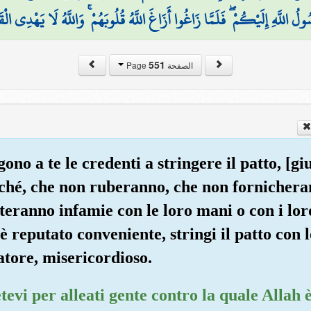
ُولُ اللَّهِ إِلَيْكُمْ ۖ فَلَمَّا زَاغُوا أَزَاغَ اللَّهُ قُلُوبَهُمْ ۚ وَاللَّهُ لَا يَهْدِي الْق
551
الصفحة Page
ono a te le credenti a stringere il patto, [g
ché, che non ruberanno, che non fornicher
teranno infamie con le loro mani o con i loro
 reputato conveniente, stringi il patto con 
tore, misericordioso.
tevi per alleati gente contro la quale Allah