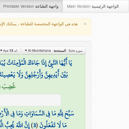
Printable Version
Main Version
الواجهة الرئيسية
واجهة الطباعة
×
هذه هي الواجهة المخصصة للطباعة ، يمكنك الإ
Al-Mumtahana
13
الممتحنة
سورة Sura
آية Aya
يَا أَيُّهَا النَّبِيُّ إِذَا جَاءَكَ الْمُؤْمِنَاتُ يُبَ
بَيْنَ أَيْدِيهِنَّ وَأَرْجُلِهِنَّ وَلَا يَعْصِينَك
غَضِبَ الل)
سَبَّحَ لِلَّهِ مَا فِي السَّمَاوَاتِ وَمَا فِي الْأَرْ
إِنَّ اللَّهَ يُحِبُّ 
)
3
(
مَا لَا تَفْعَلُونَ