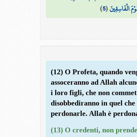
)
5
(
َوْمَ الْفَاسِقِينَ
(12) O Profeta, quando veng
assoceranno ad Allah alcun
i loro figli, che non commet
disobbediranno in quel che è
perdonarle. Allah è perdona
(13) O credenti, non prende