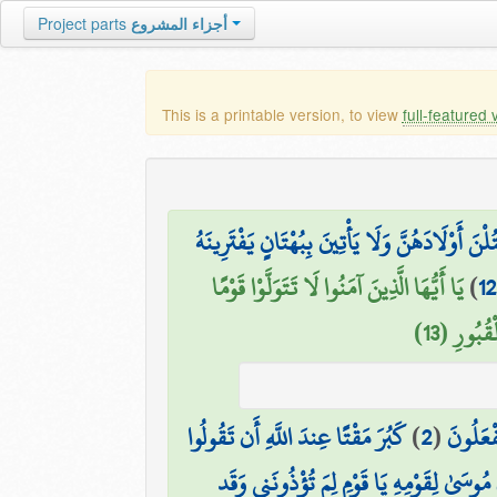
Project parts
أجزاء المشروع
This is a printable version, to view
full-featured 
لْنَ أَوْلَادَهُنَّ وَلَا يَأْتِينَ بِبُهْتَانٍ يَفْتَرِينَهُ
يَا أَيُّهَا الَّذِينَ آمَنُوا لَا تَتَوَلَّوْا قَوْمًا
)
1
ُبُورِ (13
كَبُرَ مَقْتًا عِندَ اللَّهِ أَن تَقُولُوا
)
2
(
فْعَلُونَ
 مُوسَىٰ لِقَوْمِهِ يَا قَوْمِ لِمَ تُؤْذُونَنِي وَقَد