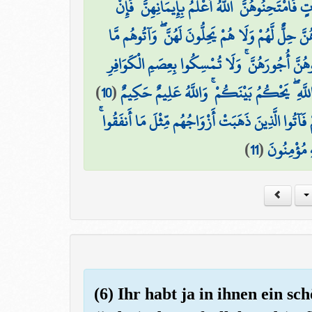
فَامْتَحِنُوهُنَّ ۖ اللَّهُ أَعْلَمُ بِإِيمَانِهِنَّ ۖ فَإِنْ
َّ حِلٌّ لَّهُمْ وَلَا هُمْ يَحِلُّونَ لَهُنَّ ۖ وَآتُوهُم مَّا
ُنَّ أُجُورَهُنَّ ۚ وَلَا تُمْسِكُوا بِعِصَمِ الْكَوَافِرِ
)
10
(
للَّهِ ۖ يَحْكُمُ بَيْنَكُمْ ۚ وَاللَّهُ عَلِيمٌ حَكِيمٌ
 فَآتُوا الَّذِينَ ذَهَبَتْ أَزْوَاجُهُم مِّثْلَ مَا أَنفَقُوا
)
11
(
هِ مُؤْمِنُونَ
(6) Ihr habt ja in ihnen ein sc