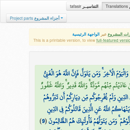
tafasir
التفاسيــر
Translations
Project parts
أجزاء المشروع
زات المشروع
عبر
الواجهة الرئيسية
This is a printable version, to view
full-featured versi
يَوْمَ الْآخِرَ ۚ وَمَن يَتَوَلَّ فَإِنَّ اللَّهَ هُوَ الْغَنِيُّ
۞ ْتُم مِّنْهُم مَّوَدَّةً ۚ وَاللَّهُ قَدِيرٌ ۚ وَاللَّهُ غَفُورٌ
ي الدِّينِ وَلَمْ يُخْرِجُوكُم مِّن دِيَارِكُمْ أَن تَبَرُّوهُمْ
ا يَنْهَاكُمُ اللَّهُ عَنِ الَّذِينَ قَاتَلُوكُمْ فِي الدِّينِ
)
9
(
هُمْ ۚ وَمَن يَتَوَلَّهُمْ فَأُولَٰئِكَ هُمُ الظَّالِمُونَ