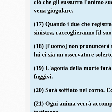
ciò che gli sussurra l'animo suo
vena giugulare.
(17) Quando i due che registran
sinistra, raccoglieranno [il suo
(18) [l'uomo] non pronuncerà 
lui ci sia un osservatore solerte
(19) L'agonia della morte farà
fuggivi.
(20) Sarà soffiato nel corno. E
(21) Ogni anima verrà accomp
testimone.