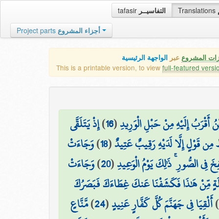
tafasir
التفاسيــر
Translations
Project parts
أجزاء المشروع
زات المشروع
عبر
الواجهة الرئيسية
This is a printable version, to view
full-featured versi
إِذْ يَتَلَقَّى
)
16
(
نُ أَقْرَبُ إِلَيْهِ مِنْ حَبْلِ الْوَرِيدِ
وَجَاءَتْ
)
18
(
ُ مِن قَوْلٍ إِلَّا لَدَيْهِ رَقِيبٌ عَتِيدٌ
وَجَاءَتْ
)
20
(
ِخَ فِي الصُّورِ ۚ ذَٰلِكَ يَوْمُ الْوَعِيدِ
َةٍ مِّنْ هَٰذَا فَكَشَفْنَا عَنكَ غِطَاءَكَ فَبَصَرُكَ
مَّنَّاعٍ
)
24
(
أَلْقِيَا فِي جَهَنَّمَ كُلَّ كَفَّارٍ عَنِيدٍ
)