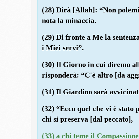
(28) Dirà [Allah]: “Non polemiz
nota la minaccia.
(29) Di fronte a Me la sentenz
i Miei servi”.
(30) Il Giorno in cui diremo al
risponderà: “C'è altro [da agg
(31) Il Giardino sarà avvicinat
(32) “Ecco quel che vi è stato p
chi si preserva [dal peccato],
(33) a chi teme il Compassionev