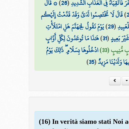
۞ قَالَ
)
26
(
َرَ فَأَلْقِيَاهُ فِي الْعَذَابِ الشَّدِيدِ
قَالَ لَا تَخْتَصِمُوا لَدَيَّ وَقَدْ قَدَّمْتُ إِلَيْكُم
)
يَوْمَ نَقُولُ لِجَهَنَّمَ هَلِ امْتَلَأْتِ
)
29
(
لْعَبِيدِ
هَٰذَا مَا تُوعَدُونَ لِكُلِّ أَوَّابٍ
)
31
(
غَيْرَ بَعِيدٍ
بٍ مُّنِيبٍ (33
ادْخُلُوهَا بِسَلَامٍ ۖ ذَٰلِكَ يَوْمُ
)
35
(
َا وَلَدَيْنَا مَزِيدٌ
(16) In verità siamo stati Noi