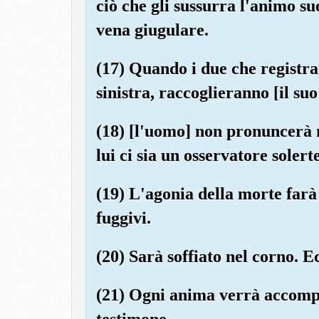
ciò che gli sussurra l'animo suo
vena giugulare.
(17) Quando i due che registran
sinistra, raccoglieranno [il suo
(18) [l'uomo] non pronuncerà 
lui ci sia un osservatore solerte
(19) L'agonia della morte farà
fuggivi.
(20) Sarà soffiato nel corno. E
(21) Ogni anima verrà accomp
testimone.