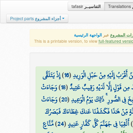
tafasir
التفاسيــر
Translations
Project parts
أجزاء المشروع
زات المشروع
عبر
الواجهة الرئيسية
This is a printable version, to view
full-featured versi
إِذْ يَتَلَقَّى
)
16
(
نُ أَقْرَبُ إِلَيْهِ مِنْ حَبْلِ الْوَرِيدِ
وَجَاءَتْ
)
18
(
ُ مِن قَوْلٍ إِلَّا لَدَيْهِ رَقِيبٌ عَتِيدٌ
وَجَاءَتْ
)
20
(
ِخَ فِي الصُّورِ ۚ ذَٰلِكَ يَوْمُ الْوَعِيدِ
َةٍ مِّنْ هَٰذَا فَكَشَفْنَا عَنكَ غِطَاءَكَ فَبَصَرُكَ
مَّنَّاعٍ
)
24
(
أَلْقِيَا فِي جَهَنَّمَ كُلَّ كَفَّارٍ عَنِيدٍ
)