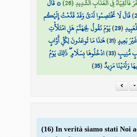
َرَ فَأَلْقِيَاهُ فِي الْعَذَابِ الشَّدِيدِ (26
۞ قَالَ
قَالَ لَا تَخْتَصِمُوا لَدَيَّ وَقَدْ قَدَّمْتُ إِلَيْكُم
)
يَوْمَ نَقُولُ لِجَهَنَّمَ هَلِ امْتَلَأْتِ
)
29
(
لْعَبِيدِ
هَٰذَا مَا تُوعَدُونَ لِكُلِّ أَوَّابٍ
)
31
(
غَيْرَ بَعِيدٍ
ادْخُلُوهَا بِسَلَامٍ ۖ ذَٰلِكَ يَوْمُ
)
33
(
ْبٍ مُّنِيبٍ
)
35
(
َا وَلَدَيْنَا مَزِيدٌ
(16) In verità siamo stati Noi