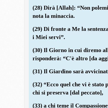
(28) Dirà [Allah]: “Non polemiz
nota la minaccia.
(29) Di fronte a Me la sentenz
i Miei servi”.
(30) Il Giorno in cui diremo al
risponderà: “C'è altro [da agg
(31) Il Giardino sarà avvicinat
(32) “Ecco quel che vi è stato p
chi si preserva [dal peccato],
(33) a chi teme il Compassionev