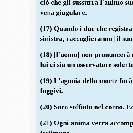
ciò che gli sussurra l'animo suo
vena giugulare.
(17) Quando i due che registran
sinistra, raccoglieranno [il suo
(18) [l'uomo] non pronuncerà 
lui ci sia un osservatore solerte
(19) L'agonia della morte farà
fuggivi.
(20) Sarà soffiato nel corno. E
(21) Ogni anima verrà accomp
testimone.