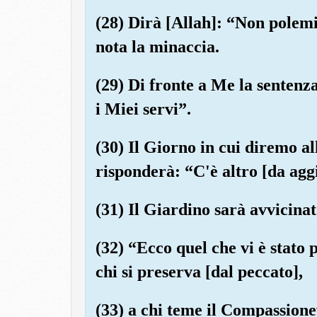
(28) Dirà [Allah]: “Non polemiz
nota la minaccia.
(29) Di fronte a Me la sentenz
i Miei servi”.
(30) Il Giorno in cui diremo al
risponderà: “C'è altro [da agg
(31) Il Giardino sarà avvicinat
(32) “Ecco quel che vi è stato p
chi si preserva [dal peccato],
(33) a chi teme il Compassionev