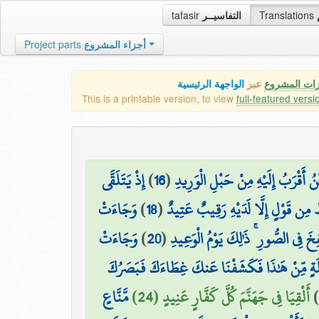
tafasir
التفاسيــر
Translations
Project parts
أجزاء المشروع
زات المشروع
عبر
الواجهة الرئيسية
This is a printable version, to view
full-featured versi
إِذْ يَتَلَقَّى
)
16
(
نُ أَقْرَبُ إِلَيْهِ مِنْ حَبْلِ الْوَرِيدِ
وَجَاءَتْ
)
18
(
ُ مِن قَوْلٍ إِلَّا لَدَيْهِ رَقِيبٌ عَتِيدٌ
وَجَاءَتْ
)
20
(
ِخَ فِي الصُّورِ ۚ ذَٰلِكَ يَوْمُ الْوَعِيدِ
َةٍ مِّنْ هَٰذَا فَكَشَفْنَا عَنكَ غِطَاءَكَ فَبَصَرُكَ
مَّنَّاعٍ
أَلْقِيَا فِي جَهَنَّمَ كُلَّ كَفَّارٍ عَنِيدٍ (24)
)