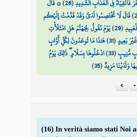
۞ قَالَ
)
26
(
َرَ فَأَلْقِيَاهُ فِي الْعَذَابِ الشَّدِيدِ
قَالَ لَا تَخْتَصِمُوا لَدَيَّ وَقَدْ قَدَّمْتُ إِلَيْكُم
)
يَوْمَ نَقُولُ لِجَهَنَّمَ هَلِ امْتَلَأْتِ
)
29
(
لْعَبِيدِ
هَٰذَا مَا تُوعَدُونَ لِكُلِّ أَوَّابٍ
)
31
(
غَيْرَ بَعِيدٍ
ادْخُلُوهَا بِسَلَامٍ ۖ ذَٰلِكَ يَوْمُ
)
33
(
ْبٍ مُّنِيبٍ
)
35
(
َا وَلَدَيْنَا مَزِيدٌ
(16) In verità siamo stati Noi