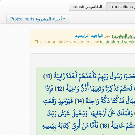
tafasir
التفاسيــر
Translations
Project parts
أجزاء المشروع
زات المشروع
عبر
الواجهة الرئيسية
This is a printable version, to view
full-featured versi
)
10
(
َصَوْا رَسُولَ رَبِّهِمْ فَأَخَذَهُمْ أَخْذَةً رَّابِيَةً
فَإِذَا
)
12
(
ا لَكُمْ تَذْكِرَةً وَتَعِيَهَا أُذُنٌ وَاعِيَةٌ
فَيَوْمَئِذٍ وَقَعَتِ
)
14
(
َالُ فَدُكَّتَا دَكَّةً وَاحِدَةً
وَالْمَلَكُ عَلَىٰ أَرْجَائِهَا ۚ وَيَحْمِلُ عَرْشَ رَبِّكَ
فَأَمَّا مَنْ أُوتِيَ كِتَابَهُ بِيَمِينِهِ
)
18
(
نكُمْ خَافِيَةٌ