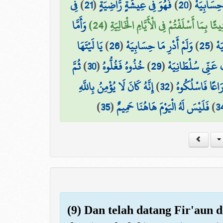
فِي
)
21
(
فَهُوَ فِي عِيشَةٍ رَّاضِيَةٍ
)
20
(
حِسَابِيَهْ
ئًا بِمَا أَسْلَفْتُمْ فِي الْأَيَّامِ الْخَالِيَةِ (24
وَأَمَّا
يَا لَيْتَهَا
)
26
(
وَلَمْ أَدْرِ مَا حِسَابِيَهْ
)
25
(
َهْ
ثُمَّ
)
30
(
خُذُوهُ فَغُلُّوهُ
)
29
(
 عَنِّي سُلْطَانِيَهْ
إِنَّهُ كَانَ لَا يُؤْمِنُ بِاللَّهِ
)
32
(
َاعًا فَاسْلُكُوهُ
)
35
(
فَلَيْسَ لَهُ الْيَوْمَ هَاهُنَا حَمِيمٌ
)
3
(9) Dan telah datang Fir'aun