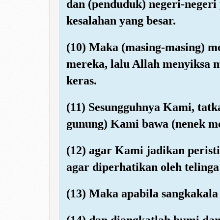
dan (penduduk) negeri-negeri
kesalahan yang besar.
(10) Maka (masing-masing) m
mereka, lalu Allah menyiksa 
keras.
(11) Sesungguhnya Kami, tatka
gunung) Kami bawa (nenek mo
(12) agar Kami jadikan perist
agar diperhatikan oleh telin
(13) Maka apabila sangkakala d
(14) dan diangkatlah bumi da