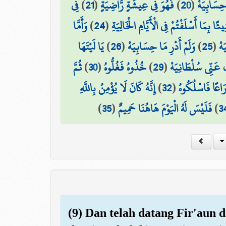
فِي
)
21
(
فَهُوَ فِي عِيشَةٍ رَّاضِيَةٍ
)
20
(
حِسَابِيَهْ
وَأَمَّا
)
24
(
ًا بِمَا أَسْلَفْتُمْ فِي الْأَيَّامِ الْخَالِيَةِ
يَا لَيْتَهَا
)
26
(
وَلَمْ أَدْرِ مَا حِسَابِيَهْ
)
25
(
َهْ
ثُمَّ
)
30
(
خُذُوهُ فَغُلُّوهُ
)
29
(
 عَنِّي سُلْطَانِيَهْ
إِنَّهُ كَانَ لَا يُؤْمِنُ بِاللَّهِ
)
32
(
َاعًا فَاسْلُكُوهُ
)
35
(
فَلَيْسَ لَهُ الْيَوْمَ هَاهُنَا حَمِيمٌ
)
3
(9) Dan telah datang Fir'aun