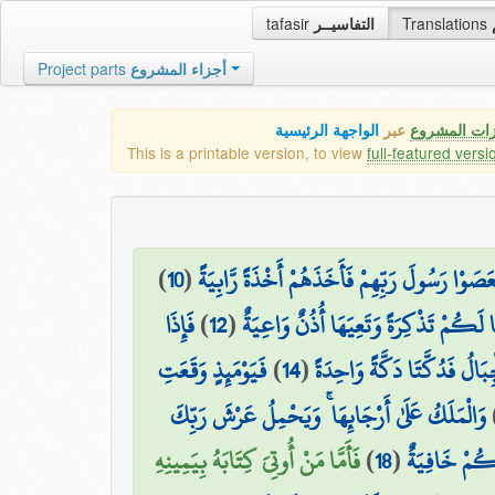
tafasir
التفاسيــر
Translations
Project parts
أجزاء المشروع
زات المشروع
عبر
الواجهة الرئيسية
This is a printable version, to view
full-featured versi
)
10
(
َصَوْا رَسُولَ رَبِّهِمْ فَأَخَذَهُمْ أَخْذَةً رَّابِيَةً
فَإِذَا
)
12
(
ا لَكُمْ تَذْكِرَةً وَتَعِيَهَا أُذُنٌ وَاعِيَةٌ
فَيَوْمَئِذٍ وَقَعَتِ
)
14
(
َالُ فَدُكَّتَا دَكَّةً وَاحِدَةً
وَالْمَلَكُ عَلَىٰ أَرْجَائِهَا ۚ وَيَحْمِلُ عَرْشَ رَبِّكَ
فَأَمَّا مَنْ أُوتِيَ كِتَابَهُ بِيَمِينِهِ
)
18
(
نكُمْ خَافِيَةٌ