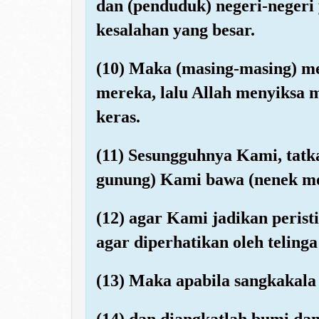
dan (penduduk) negeri-negeri
kesalahan yang besar.
(10) Maka (masing-masing) m
mereka, lalu Allah menyiksa 
keras.
(11) Sesungguhnya Kami, tatka
gunung) Kami bawa (nenek mo
(12) agar Kami jadikan perist
agar diperhatikan oleh telin
(13) Maka apabila sangkakala d
(14) dan diangkatlah bumi da