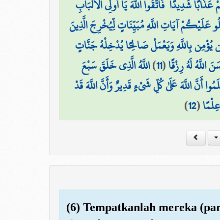
هُمْ عَذَابًا شَدِيدًا ۖ فَاتَّقُوا اللَّهَ يَا أُولِي الْأَلْبَابِ
لُو عَلَيْكُمْ آيَاتِ اللَّهِ مُبَيِّنَاتٍ لِّيُخْرِجَ الَّذِينَ
ن يُؤْمِن بِاللَّهِ وَيَعْمَلْ صَالِحًا يُدْخِلْهُ جَنَّاتٍ
اللَّهُ الَّذِي خَلَقَ سَبْعَ
)
11
(
َ اللَّهُ لَهُ رِزْقًا
مُوا أَنَّ اللَّهَ عَلَىٰ كُلِّ شَيْءٍ قَدِيرٌ وَأَنَّ اللَّهَ قَدْ
)
12
(
ِلْمًا
(6) Tempatkanlah mereka (par