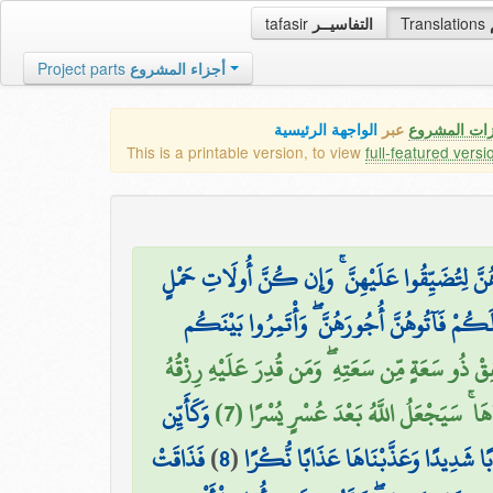
tafasir
التفاسيــر
Translations
Project parts
أجزاء المشروع
زات المشروع
عبر
الواجهة الرئيسية
This is a printable version, to view
full-featured versi
َ لِتُضَيِّقُوا عَلَيْهِنَّ ۚ وَإِن كُنَّ أُولَاتِ حَمْلٍ
 لَكُمْ فَآتُوهُنَّ أُجُورَهُنَّ ۖ وَأْتَمِرُوا بَيْنَكُم
فِقْ ذُو سَعَةٍ مِّن سَعَتِهِ ۖ وَمَن قُدِرَ عَلَيْهِ رِزْقُهُ
َاهَا ۚ سَيَجْعَلُ اللَّهُ بَعْدَ عُسْرٍ يُسْرًا (7
وَكَأَيِّن
فَذَاقَتْ
)
8
(
ًا شَدِيدًا وَعَذَّبْنَاهَا عَذَابًا نُّكْرًا