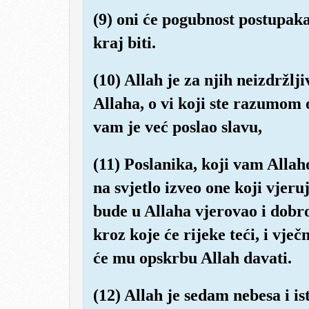
(9) oni će pogubnost postupaka 
kraj biti.
(10) Allah je za njih neizdržlj
Allaha, o vi koji ste razumom o
vam je već poslao slavu,
(11) Poslanika, koji vam Allaho
na svjetlo izveo one koji vjeru
bude u Allaha vjerovao i dobro
kroz koje će rijeke teći, i vječ
će mu opskrbu Allah davati.
(12) Allah je sedam nebesa i is