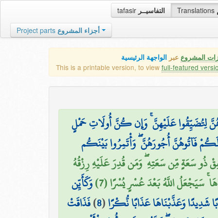
tafasir
التفاسيــر
Translations
Project parts
أجزاء المشروع
زات المشروع
عبر
الواجهة الرئيسية
This is a printable version, to view
full-featured versi
َ لِتُضَيِّقُوا عَلَيْهِنَّ ۚ وَإِن كُنَّ أُولَاتِ حَمْلٍ
 لَكُمْ فَآتُوهُنَّ أُجُورَهُنَّ ۖ وَأْتَمِرُوا بَيْنَكُم
فِقْ ذُو سَعَةٍ مِّن سَعَتِهِ ۖ وَمَن قُدِرَ عَلَيْهِ رِزْقُهُ
َاهَا ۚ سَيَجْعَلُ اللَّهُ بَعْدَ عُسْرٍ يُسْرًا (7
وَكَأَيِّن
فَذَاقَتْ
)
8
(
ًا شَدِيدًا وَعَذَّبْنَاهَا عَذَابًا نُّكْرًا