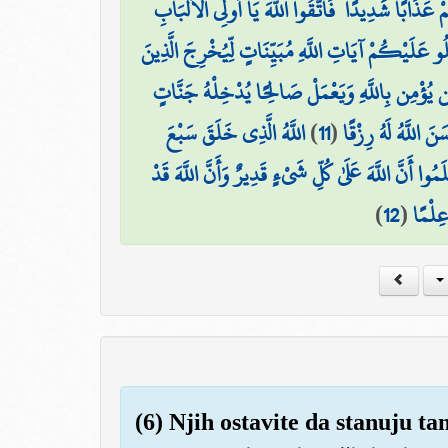
هُمْ عَذَابًا شَدِيدًا ۖ فَاتَّقُوا اللَّهَ يَا أُولِي الْأَلْبَابِ
لُو عَلَيْكُمْ آيَاتِ اللَّهِ مُبَيِّنَاتٍ لِّيُخْرِجَ الَّذِينَ
ن يُؤْمِن بِاللَّهِ وَيَعْمَلْ صَالِحًا يُدْخِلْهُ جَنَّاتٍ
اللَّهُ الَّذِي خَلَقَ سَبْعَ
)
11
(
َ اللَّهُ لَهُ رِزْقًا
مُوا أَنَّ اللَّهَ عَلَىٰ كُلِّ شَيْءٍ قَدِيرٌ وَأَنَّ اللَّهَ قَدْ
)
12
(
ِلْمًا
(6) Njih ostavite da stanuju ta