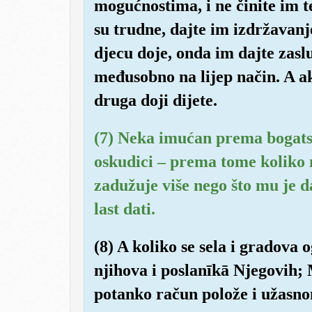
mogućnostima, i ne činite im te
su trudne, dajte im izdržavanj
djecu doje, onda im dajte zas
međusobno na lijep način. A 
druga doji dijete.
(7) Neka imućan prema bogatstv
oskudici – prema tome koliko 
zadužuje više nego što mu je da
last dati.
(8) A koliko se sela i gradova
njihova i poslanīkā Njegovih;
potanko račun polože i užasn