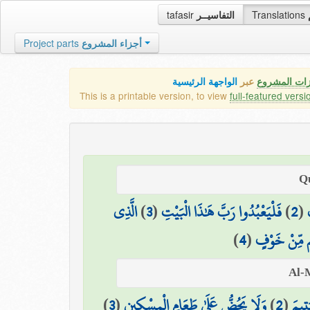
tafasir
التفاسيــر
Translations
Project parts
أجزاء المشروع
زات المشروع
عبر
الواجهة الرئيسية
This is a printable version, to view
full-featured versi
الَّذِي
)
3
(
فَلْيَعْبُدُوا رَبَّ هَٰذَا الْبَيْتِ
)
2
(
)
4
(
م مِّنْ خَوْفٍ
)
3
(
وَلَا يَحُضُّ عَلَىٰ طَعَامِ الْمِسْكِينِ
)
2
(
تِيمَ