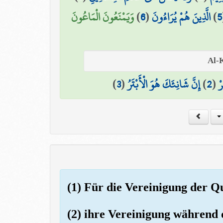
وَيَمْنَعُونَ الْمَاعُونَ
)
6
(
الَّذِينَ هُمْ يُرَاءُونَ
)
5
)
3
(
إِنَّ شَانِئَكَ هُوَ الْأَبْتَرُ
)
2
(
رْ
(1) Für die Vereinigung der Q
(2) ihre Vereinigung während 