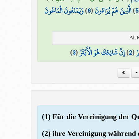
وَيَمْنَعُونَ الْمَاعُونَ
)
6
(
الَّذِينَ هُمْ يُرَاءُونَ
)
5
)
3
(
إِنَّ شَانِئَكَ هُوَ الْأَبْتَرُ
)
2
(
رْ
(1) Für die Vereinigung der Q
(2) ihre Vereinigung während 