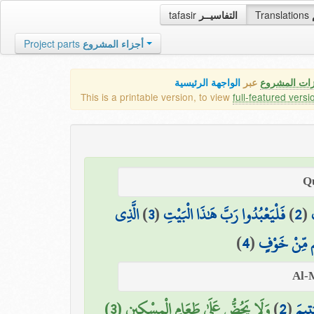
tafasir
التفاسيــر
Translations
Project parts
أجزاء المشروع
زات المشروع
عبر
الواجهة الرئيسية
This is a printable version, to view
full-featured versi
الَّذِي
)
3
(
فَلْيَعْبُدُوا رَبَّ هَٰذَا الْبَيْتِ
)
2
(
)
4
(
م مِّنْ خَوْفٍ
وَلَا يَحُضُّ عَلَىٰ طَعَامِ الْمِسْكِينِ (3)
)
2
(
تِيمَ