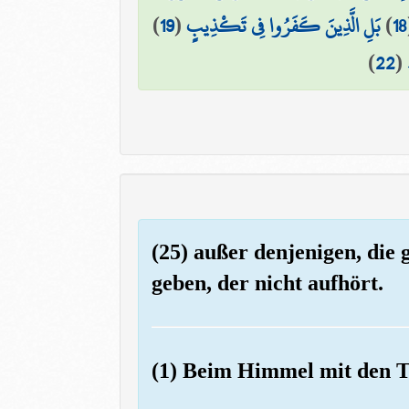
)
19
(
بَلِ الَّذِينَ كَفَرُوا فِي تَكْذِيبٍ
)
18
)
22
(
(25) außer denjenigen, die 
geben, der nicht aufhört.
(1) Beim Himmel mit den 