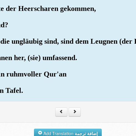
chte der Heerscharen gekommen,
ud?
 die ungläubig sind, sind dem Leugnen (der B
hnen her, (sie) umfassend.
ein ruhmvoller Qur'an
n Tafel.
Add Translation
إضافة ترجمة