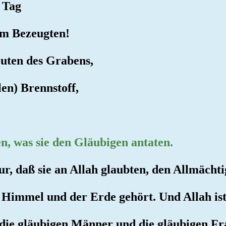
 Tag
em Bezeugten!
euten des Grabens,
len) Brennstoff,
n, was sie den Gläubigen antaten.
nur, daß sie an Allah glaubten, den Allmäc
 Himmel und der Erde gehört. Und Allah ist
e die gläubigen Männer und die gläubigen F