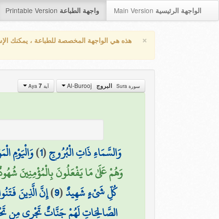
Printable Version
Main Version
الواجهة الرئيسية
واجهة الطباعة
×
هذه هي الواجهة المخصصة للطباعة ، يمكنك الإ
Al-Burooj
7
البروج
سورة Sura
آية Aya
وَالْيَوْمِ الْمَ
)
1
(
وَالسَّمَاءِ ذَاتِ الْبُرُوجِ
وَهُمْ عَلَىٰ مَا يَفْعَلُونَ بِالْمُؤْمِنِينَ شُهُودٌ)
إِنَّ الَّذِينَ فَتَنُ
)
9
(
كُلِّ شَيْءٍ شَهِيدٌ
الصَّالِحَاتِ لَهُمْ جَنَّاتٌ تَجْرِي مِن تَحْتِهَا