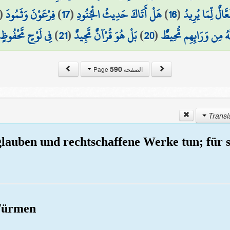
(
فِرْعَوْنَ وَثَمُودَ
)
17
(
هَلْ أَتَاكَ حَدِيثُ الْجُنُودِ
)
16
(
عَّالٌ لِّمَا يُرِيدُ
فِي لَوْحٍ مَّحْفُوظٍ
)
21
(
بَلْ هُوَ قُرْآنٌ مَّجِيدٌ
)
20
(
َّهُ مِن وَرَائِهِم مُّحِيطٌ
590
الصفحة Page
glauben und rechtschaffene Werke tun; für 
Türmen