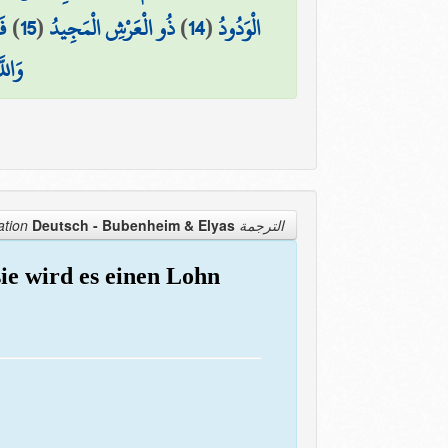
فَ
)
15
(
ذُو الْعَرْشِ الْمَجِيدُ
)
14
(
الْوَدُودُ
وَالل
Deutsch - Bubenheim & Elyas
الترجمة Translation
sie wird es einen Lohn