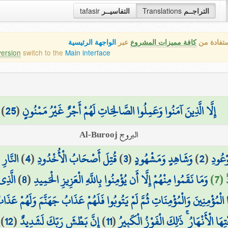
tafasir
التفاسيــر
Translations
التراجــم
ستفادة من
كافة مميزات المشروع
عبر
الواجهة الرئيسية
version
switch to the
Main interface
)
25
(
إِلَّا الَّذِينَ آمَنُوا وَعَمِلُوا الصَّالِحَاتِ لَهُمْ أَجْرٌ غَيْرُ مَمْنُونٍ
البروج Al-Burooj
النَّارِ 
)
4
(
قُتِلَ أَصْحَابُ الْأُخْدُودِ
)
3
(
وَشَاهِدٍ وَمَشْهُودٍ
)
2
(
وْعُودِ
الَّذِي
)
8
(
وَمَا نَقَمُوا مِنْهُمْ إِلَّا أَن يُؤْمِنُوا بِاللَّهِ الْعَزِيزِ الْحَمِيدِ
 (7
وا الْمُؤْمِنِينَ وَالْمُؤْمِنَاتِ ثُمَّ لَمْ يَتُوبُوا فَلَهُمْ عَذَابُ جَهَنَّمَ وَلَهُمْ عَذَ
)
12
(
إِنَّ بَطْشَ رَبِّكَ لَشَدِيدٌ
)
11
(
 الْأَنْهَارُ ۚ ذَٰلِكَ الْفَوْزُ الْكَبِيرُ