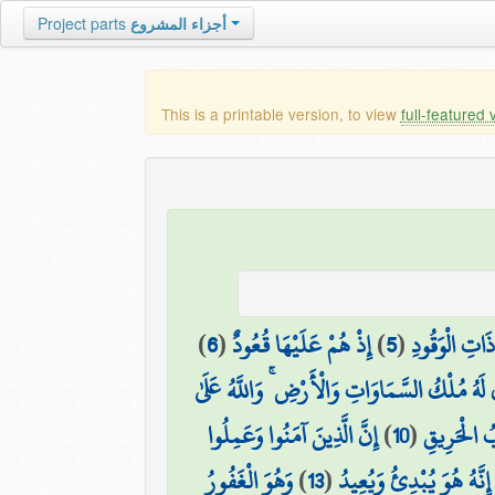
Project parts
أجزاء المشروع
This is a printable version, to view
full-featured 
)
6
(
إِذْ هُمْ عَلَيْهَا قُعُودٌ
)
5
(
ذَاتِ الْوَقُودِ
 لَهُ مُلْكُ السَّمَاوَاتِ وَالْأَرْضِ ۚ وَاللَّهُ عَلَىٰ
إِنَّ الَّذِينَ آمَنُوا وَعَمِلُوا
)
10
(
ابُ الْحَرِيقِ
وَهُوَ الْغَفُورُ
)
13
(
إِنَّهُ هُوَ يُبْدِئُ وَيُعِيدُ