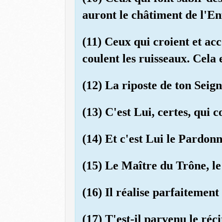
auront le châtiment de l'Enf
(11) Ceux qui croient et ac
coulent les ruisseaux. Cela 
(12) La riposte de ton Seig
(13) C'est Lui, certes, qui 
(14) Et c'est Lui le Pardon
(15) Le Maître du Trône, l
(16) Il réalise parfaitement 
(17) T'est-il parvenu le réc