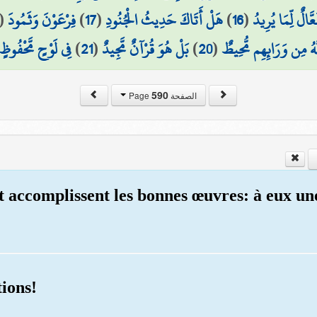
(
فِرْعَوْنَ وَثَمُودَ
)
17
(
هَلْ أَتَاكَ حَدِيثُ الْجُنُودِ
)
16
(
عَّالٌ لِّمَا يُرِيدُ
فِي لَوْحٍ مَّحْفُوظٍ
)
21
(
بَلْ هُوَ قُرْآنٌ مَّجِيدٌ
)
20
(
َّهُ مِن وَرَائِهِم مُّحِيطٌ
590
الصفحة Page
et accomplissent les bonnes œuvres: à eux 
tions!