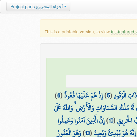
Project parts
أجزاء المشروع
This is a printable version, to view
full-featured 
)
6
(
إِذْ هُمْ عَلَيْهَا قُعُودٌ
)
5
(
ذَاتِ الْوَقُودِ
 لَهُ مُلْكُ السَّمَاوَاتِ وَالْأَرْضِ ۚ وَاللَّهُ عَلَىٰ
إِنَّ الَّذِينَ آمَنُوا وَعَمِلُوا
)
10
(
ابُ الْحَرِيقِ
وَهُوَ الْغَفُورُ
)
13
(
إِنَّهُ هُوَ يُبْدِئُ وَيُعِيدُ