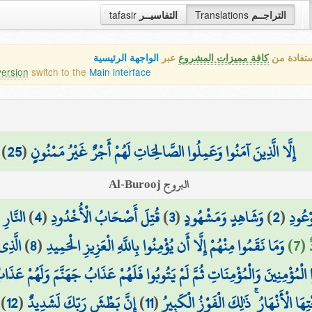
tafasir
التفاسيــر
Translations
التراجــم
ستفادة من
كافة مميزات المشروع
عبر
الواجهة الرئيسية
version
switch to the
Main interface
)
25
(
إِلَّا الَّذِينَ آمَنُوا وَعَمِلُوا الصَّالِحَاتِ لَهُمْ أَجْرٌ غَيْرُ مَمْنُونٍ
البروج Al-Burooj
النَّارِ 
)
4
(
قُتِلَ أَصْحَابُ الْأُخْدُودِ
)
3
(
وَشَاهِدٍ وَمَشْهُودٍ
)
2
(
وْعُودِ
الَّذِي
)
8
(
وَمَا نَقَمُوا مِنْهُمْ إِلَّا أَن يُؤْمِنُوا بِاللَّهِ الْعَزِيزِ الْحَمِيدِ
 (7
وا الْمُؤْمِنِينَ وَالْمُؤْمِنَاتِ ثُمَّ لَمْ يَتُوبُوا فَلَهُمْ عَذَابُ جَهَنَّمَ وَلَهُمْ عَذَ
)
12
(
إِنَّ بَطْشَ رَبِّكَ لَشَدِيدٌ
)
11
(
 الْأَنْهَارُ ۚ ذَٰلِكَ الْفَوْزُ الْكَبِيرُ