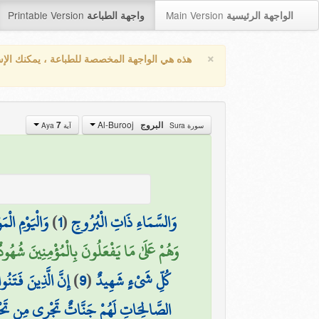
Printable Version
Main Version
الواجهة الرئيسية
واجهة الطباعة
×
هذه هي الواجهة المخصصة للطباعة ، يمكنك الإ
Al-Burooj
7
البروج
سورة Sura
آية Aya
وَالْيَوْمِ الْمَ
)
1
(
وَالسَّمَاءِ ذَاتِ الْبُرُوجِ
وَهُمْ عَلَىٰ مَا يَفْعَلُونَ بِالْمُؤْمِنِينَ شُهُودٌ)
إِنَّ الَّذِينَ فَتَنُ
)
9
(
كُلِّ شَيْءٍ شَهِيدٌ
الصَّالِحَاتِ لَهُمْ جَنَّاتٌ تَجْرِي مِن تَحْتِهَا