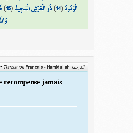
فَ
)
15
(
ذُو الْعَرْشِ الْمَجِيدُ
)
14
(
الْوَدُودُ
وَالل
Français - Hamidullah
الترجمة Translation
une récompense jamais