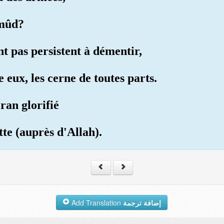
amûd?
nt pas persistent à démentir,
e eux, les cerne de toutes parts.
ran glorifié
tte (auprès d'Allah).
Add Translation
إضافة ترجمة