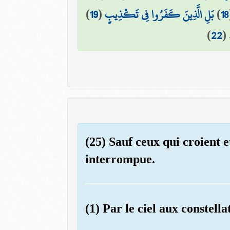
)
19
(
بَلِ الَّذِينَ كَفَرُوا فِي تَكْذِيبٍ
)
18
)
22
(
(25) Sauf ceux qui croient 
interrompue.
(1) Par le ciel aux constella