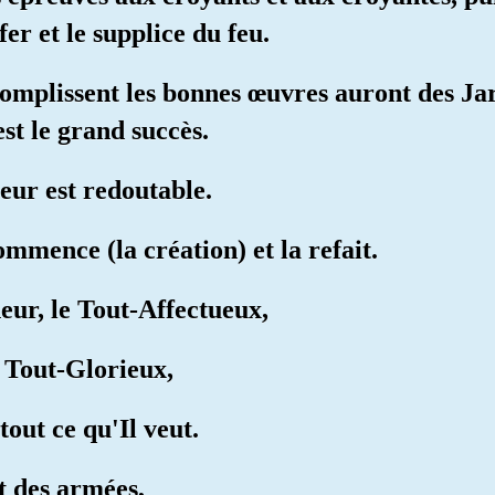
er et le supplice du feu.
complissent les bonnes œuvres auront des Jar
est le grand succès.
neur est redoutable.
commence (la création) et la refait.
neur, le Tout-Affectueux,
e Tout-Glorieux,
tout ce qu'Il veut.
it des armées,