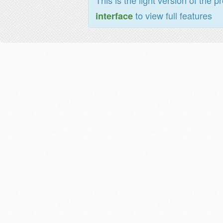
This is the light version of the p
to view full features
interface