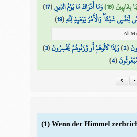
)
17
(
وَمَا أَدْرَاكَ مَا يَوْمُ الدِّينِ
ا بِغَائِبِينَ (16
)
19
(
لِّنَفْسٍ شَيْئًا ۖ وَالْأَمْرُ يَوْمَئِذٍ لِّلَّهِ
)
3
(
وَإِذَا كَالُوهُمْ أَو وَّزَنُوهُمْ يُخْسِرُونَ
)
2
(
ُونَ
)
4
(
مَّبْعُوثُونَ
(1) Wenn der Himmel zerbric