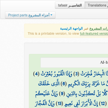
tafasir
التفاسيــر
Translations
Project parts
أجزاء المشروع
زات المشروع
عبر
الواجهة الرئيسية
This is a printable version, to view
full-featured versi
)
4
(
وَإِذَا الْقُبُورُ بُعْثِرَتْ
)
3
(
ذَا الْبِحَارُ فُجِّرَتْ
الَّذِي خَلَقَكَ
)
6
(
انُ مَا غَرَّكَ بِرَبِّكَ الْكَرِيمِ
وَإِنَّ عَلَيْكُمْ
)
9
(
كَلَّا بَلْ تُكَذِّبُونَ بِالدِّينِ
وَإِنَّ الْفُجَّارَ
)
13
(
إِنَّ الْأَبْرَارَ لَفِي نَعِيمٍ
)
12
(