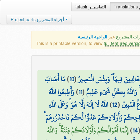
tafasir
التفاسيــر
Translations
Project parts
أجزاء المشروع
زات المشروع
عبر
الواجهة الرئيسية
This is a printable version, to view
full-featured versi
مَا أَصَابَ
)
10
(
خَالِدِينَ فِيهَا ۖ وَبِئْسَ الْمَصِيرُ
وَأَطِيعُوا اللَّهَ
)
11
(
هُ ۚ وَاللَّهُ بِكُلِّ شَيْءٍ عَلِيمٌ
اللَّهُ لَا إِلَٰهَ إِلَّا هُوَ ۚ وَعَلَى اللَّهِ
)
12
(
غُ الْمُبِينُ
ْ أَزْوَاجِكُمْ وَأَوْلَادِكُمْ عَدُوًّا لَّكُمْ فَاحْذَرُوهُمْ
إِنَّمَا أَمْوَالُكُمْ وَأَوْلَادُكُمْ فِتْنَةٌ ۚ وَاللَّهُ
)
14