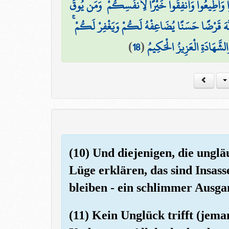
ُوا وَأَطِيعُوا وَأَنفِقُوا خَيْرًا لِّأَنفُسِكُمْ ۗ وَمَن يُوقَ
لَّهَ قَرْضًا حَسَنًا يُضَاعِفْهُ لَكُمْ وَيَغْفِرْ لَكُمْ
)
18
(
الشَّهَادَةِ الْعَزِيزُ الْحَكِيمُ
(10) Und diejenigen, die ungl
Lüge erklären, das sind Insass
bleiben - ein schlimmer Ausga
(11) Kein Unglück trifft (jema