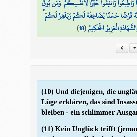
ُوا وَأَطِيعُوا وَأَنفِقُوا خَيْرًا لِّأَنفُسِكُمْ ۗ وَمَن يُوقَ
لَّهَ قَرْضًا حَسَنًا يُضَاعِفْهُ لَكُمْ وَيَغْفِرْ لَكُمْ
)
18
(
الشَّهَادَةِ الْعَزِيزُ الْحَكِيمُ
(10) Und diejenigen, die ungl
Lüge erklären, das sind Insass
bleiben - ein schlimmer Ausga
(11) Kein Unglück trifft (jema