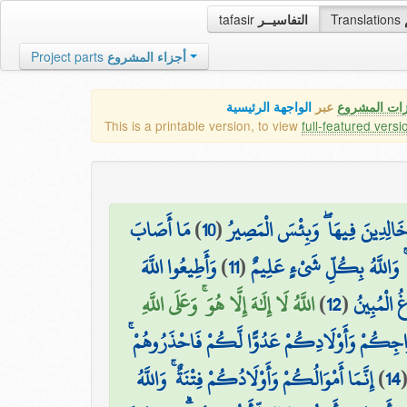
tafasir
التفاسيــر
Translations
Project parts
أجزاء المشروع
زات المشروع
عبر
الواجهة الرئيسية
This is a printable version, to view
full-featured versi
مَا أَصَابَ
)
10
(
خَالِدِينَ فِيهَا ۖ وَبِئْسَ الْمَصِيرُ
وَأَطِيعُوا اللَّهَ
)
11
(
هُ ۚ وَاللَّهُ بِكُلِّ شَيْءٍ عَلِيمٌ
اللَّهُ لَا إِلَٰهَ إِلَّا هُوَ ۚ وَعَلَى اللَّهِ
)
12
(
غُ الْمُبِينُ
ْ أَزْوَاجِكُمْ وَأَوْلَادِكُمْ عَدُوًّا لَّكُمْ فَاحْذَرُوهُمْ
إِنَّمَا أَمْوَالُكُمْ وَأَوْلَادُكُمْ فِتْنَةٌ ۚ وَاللَّهُ
)
14