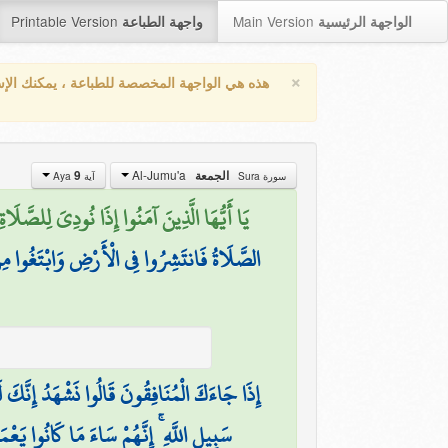
Printable Version
Main Version
الواجهة الرئيسية
واجهة الطباعة
×
هذه هي الواجهة المخصصة للطباعة ، يمكنك الإ
Al-Jumu'a
9
الجمعة
سورة Sura
آية Aya
يَا أَيُّهَا الَّذِينَ آمَنُوا إِذَا نُودِيَ لِلصَّلَ)
الصَّلَاةُ فَانتَشِرُوا فِي الْأَرْضِ وَابْتَغُوا مِن
إِذَا جَاءَكَ الْمُنَافِقُونَ قَالُوا نَشْهَدُ إِنَّكَ لَرَ
سَبِيلِ اللَّهِ ۚ إِنَّهُمْ سَاءَ مَا كَانُوا يَعْم