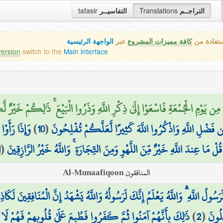
tafasir
التفاسيــر
Translations
التراجــم
ستفادة من
كافة مميزات المشروع
عبر
الواجهة الرئيسية
version
switch to the
Main interface
اةِ مِن يَوْمِ الْجُمُعَةِ فَاسْعَوْا إِلَىٰ ذِكْرِ اللَّهِ وَذَرُوا الْبَيْعَ ۚ ذَٰلِكُمْ خَيْرٌ
وَإِذَا رَأَو ۚ
)
10
(
 فَضْلِ اللَّهِ وَاذْكُرُوا اللَّهَ كَثِيرًا لَّعَلَّكُمْ تُفْلِحُونَ
1
(
قُلْ مَا عِندَ اللَّهِ خَيْرٌ مِّنَ اللَّهْوِ وَمِنَ التِّجَارَةِ ۚ وَاللَّهُ خَيْرُ الرَّازِقِينَ
المنافقون Al-Munaafiqoon
سُولُ اللَّهِ ۗ وَاللَّهُ يَعْلَمُ إِنَّكَ لَرَسُولُهُ وَاللَّهُ يَشْهَدُ إِنَّ الْمُنَافِقِينَ لَكَاذ
ذَٰلِكَ بِأَنَّهُمْ آمَنُوا ثُمَّ كَفَرُوا فَطُبِعَ عَلَىٰ قُلُوبِهِمْ فَهُمْ لَا
)
2
(
َلُونَ