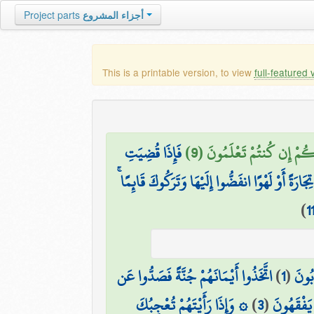
Project parts
أجزاء المشروع
This is a printable version, to view
full-featured 
 لَّكُمْ إِن كُنتُمْ تَعْلَمُونَ (9
فَإِذَا قُضِيَتِ
ْا تِجَارَةً أَوْ لَهْوًا انفَضُّوا إِلَيْهَا وَتَرَكُوكَ قَائِمًا
)
1
اتَّخَذُوا أَيْمَانَهُمْ جُنَّةً فَصَدُّوا عَن
)
1
(
ِبُونَ
۞ وَإِذَا رَأَيْتَهُمْ تُعْجِبُكَ
)
3
(
 يَفْقَهُونَ