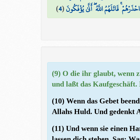
)
4
(
َرْهُمْ ۚ قَاتَلَهُمُ اللَّهُ ۖ أَنَّىٰ يُؤْفَكُونَ
(9) O die ihr glaubt, wenn
und laßt das Kaufgeschäft. 
(10) Wenn das Gebet beende
Allahs Huld. Und gedenkt A
(11) Und wenn sie einen Ha
lassen dich stehen. Sag: Wa