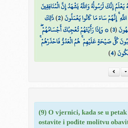
يَعْلَمُ إِنَّكَ لَرَسُولُهُ وَاللَّهُ يَشْهَدُ إِنَّ الْمُنَافِقِينَ
ذَٰلِكَ
)
2
(
لَّهِ ۚ إِنَّهُمْ سَاءَ مَا كَانُوا يَعْمَلُونَ
۞ وَإِذَا رَأَيْتَهُمْ تُعْجِبُكَ أَجْسَامُهُمْ ۖ
)
3
(
َهُونَ
سَبُونَ كُلَّ صَيْحَةٍ عَلَيْهِمْ ۚ هُمُ الْعَدُوُّ فَاحْذَرْهُمْ
)
4
(
ْفَكُونَ
(9) O vjernici, kada se u pet
ostavite i pođite molitvu obavi