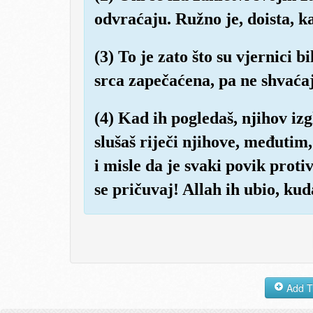
odvraćaju. Ružno je, doista, k
(3) To je zato što su vjernici bi
srca zapečaćena, pa ne shvaća
(4) Kad ih pogledaš, njihov izg
slušaš riječi njihove, međutim,
i misle da je svaki povik protiv
se pričuvaj! Allah ih ubio, ku