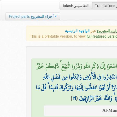
tafasir
التفاسيــر
Translations
Project parts
أجزاء المشروع
زات المشروع
عبر
الواجهة الرئيسية
This is a printable version, to view
full-featured versi
اسْعَوْا إِلَىٰ ذِكْرِ اللَّهِ وَذَرُوا الْبَيْعَ ۚ ذَٰلِكُمْ خَيْرٌ
َانتَشِرُوا فِي الْأَرْضِ وَابْتَغُوا مِن فَضْلِ اللَّهِ
جَارَةً أَوْ لَهْوًا انفَضُّوا إِلَيْهَا وَتَرَكُوكَ قَائِمًا ۚ قُلْ مَا
)
11
(
 ۚ وَاللَّهُ خَيْرُ الرَّازِقِينَ