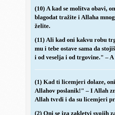
(10) A kad se molitva obavi, on
blagodat tražite i Allaha mnogo
želite.
(11) Ali kad oni kakvu robu tr
mu i tebe ostave sama da stojiš
i od veselja i od trgovine." – 
(1) Kad ti licemjeri dolaze, on
Allahov poslanik!" – I Allah zna
Allah tvrdi i da su licemjeri pr
(2) Oni se iza zakletvi svojih 