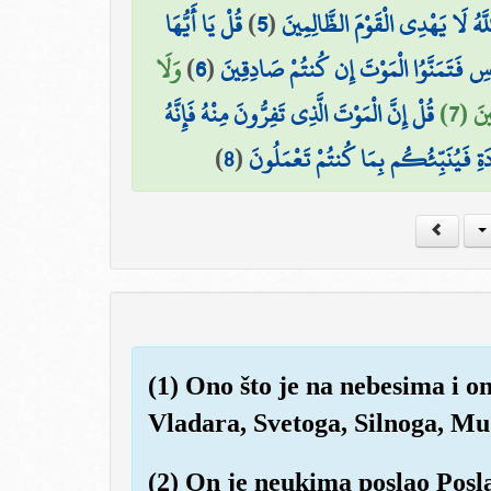
قُلْ يَا أَيُّهَا
)
5
(
لَّهُ لَا يَهْدِي الْقَوْمَ الظَّالِمِينَ
وَلَا
)
6
(
َاسِ فَتَمَنَّوُا الْمَوْتَ إِن كُنتُمْ صَادِقِينَ
ينَ (7
قُلْ إِنَّ الْمَوْتَ الَّذِي تَفِرُّونَ مِنْهُ فَإِنَّهُ
)
8
(
ادَةِ فَيُنَبِّئُكُم بِمَا كُنتُمْ تَعْمَلُونَ
(1) Ono što je na nebesima i on
Vladara, Svetoga, Silnoga, M
(2) On je neukima poslao Posl