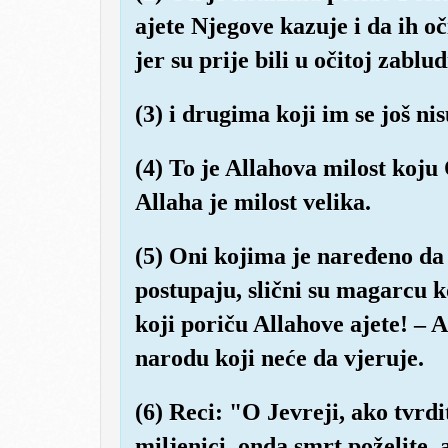
ajete Njegove kazuje i da ih oči
jer su prije bili u očitoj zablud
(3) i drugima koji im se još nis
(4) To je Allahova milost koj
Allaha je milost velika.
(5) Oni kojima je naređeno da
postupaju, slični su magarcu ko
koji poriču Allahove ajete! – 
narodu koji neće da vjeruje.
(6) Reci: "O Jevreji, ako tvrdit
miljenici, onda smrt poželite, 