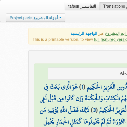
tafasir
التفاسيــر
Translations
Project parts
أجزاء المشروع
زات المشروع
عبر
الواجهة الرئيسية
This is a printable version, to view
full-featured versi
هُوَ الَّذِي بَعَثَ فِي
)
1
(
ُدُّوسِ الْعَزِيزِ الْحَكِيمِ
عَلِّمُهُمُ الْكِتَابَ وَالْحِكْمَةَ وَإِن كَانُوا مِن قَبْلُ لَفِي
ذَٰلِكَ فَضْلُ اللَّهِ يُؤْتِيهِ مَن
)
3
(
الْعَزِيزُ الْحَكِيمُ
 التَّوْرَاةَ ثُمَّ لَمْ يَحْمِلُوهَا كَمَثَلِ الْحِمَارِ يَحْمِلُ