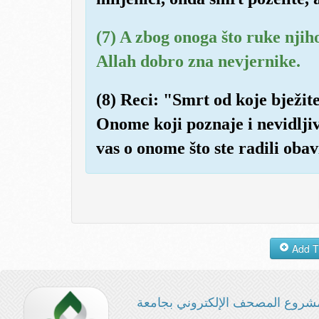
(7) A zbog onoga što ruke njiho
Allah dobro zna nevjernike.
(8) Reci: "Smrt od koje bježite
Onome koji poznaje i nevidljivi 
vas o onome što ste radili obavi
شروع المصحف الإلكتروني بجامعة