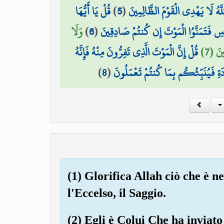
قُلْ يَا أَيُّهَا
)
5
(
لَّهُ لَا يَهْدِي الْقَوْمَ الظَّالِمِينَ
وَلَا
)
6
(
َاسِ فَتَمَنَّوُا الْمَوْتَ إِن كُنتُمْ صَادِقِينَ
ينَ (7
قُلْ إِنَّ الْمَوْتَ الَّذِي تَفِرُّونَ مِنْهُ فَإِنَّهُ
)
8
(
ادَةِ فَيُنَبِّئُكُم بِمَا كُنتُمْ تَعْمَلُونَ
(1) Glorifica Allah ciò che è nei
l'Eccelso, il Saggio.
(2) Egli è Colui Che ha inviato