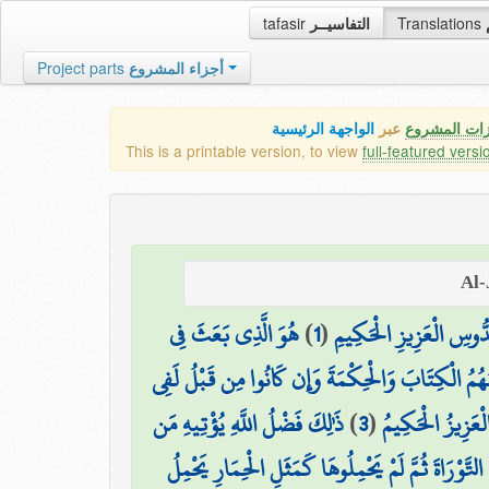
tafasir
التفاسيــر
Translations
Project parts
أجزاء المشروع
زات المشروع
عبر
الواجهة الرئيسية
This is a printable version, to view
full-featured versi
هُوَ الَّذِي بَعَثَ فِي
)
1
(
ُدُّوسِ الْعَزِيزِ الْحَكِيمِ
عَلِّمُهُمُ الْكِتَابَ وَالْحِكْمَةَ وَإِن كَانُوا مِن قَبْلُ لَفِي
ذَٰلِكَ فَضْلُ اللَّهِ يُؤْتِيهِ مَن
)
3
(
الْعَزِيزُ الْحَكِيمُ
 التَّوْرَاةَ ثُمَّ لَمْ يَحْمِلُوهَا كَمَثَلِ الْحِمَارِ يَحْمِلُ