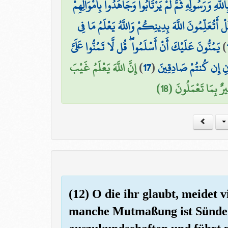
اللَّهِ وَرَسُولِهِ ثُمَّ لَمْ يَرْتَابُوا وَجَاهَدُوا بِأَمْوَالِهِمْ
لْ أَتُعَلِّمُونَ اللَّهَ بِدِينِكُمْ وَاللَّهُ يَعْلَمُ مَا فِي
يَمُنُّونَ عَلَيْكَ أَنْ أَسْلَمُوا ۖ قُل لَّا تَمُنُّوا عَلَيَّ
)
إِنَّ اللَّهَ يَعْلَمُ غَيْبَ
)
17
(
انِ إِن كُنتُمْ صَادِقِينَ
رٌ بِمَا تَعْمَلُونَ (18
(12) O die ihr glaubt, meidet
manche Mutmaßung ist Sünde. 