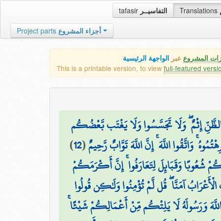
tafasir
التفاسيــر
Translations
Project parts
أجزاء المشروع
زات المشروع
عبر
الواجهة الرئيسية
This is a printable version, to view
full-featured versi
ضَ الظَّنِّ إِثْمٌ ۖ وَلَا تَجَسَّسُوا وَلَا يَغْتَب بَّعْضُكُم
)
12
(
هُ ۚ وَاتَّقُوا اللَّهَ ۚ إِنَّ اللَّهَ تَوَّابٌ رَّحِيمٌ
اكُمْ شُعُوبًا وَقَبَائِلَ لِتَعَارَفُوا ۚ إِنَّ أَكْرَمَكُمْ
۞ أَعْرَابُ آمَنَّا ۖ قُل لَّمْ تُؤْمِنُوا وَلَٰكِن قُولُوا
ا اللَّهَ وَرَسُولَهُ لَا يَلِتْكُم مِّنْ أَعْمَالِكُمْ شَيْئًا