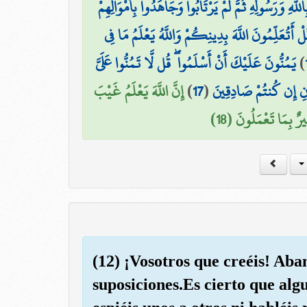
اللَّهِ وَرَسُولِهِ ثُمَّ لَمْ يَرْتَابُوا وَجَاهَدُوا بِأَمْوَالِهِمْ
لْ أَتُعَلِّمُونَ اللَّهَ بِدِينِكُمْ وَاللَّهُ يَعْلَمُ مَا فِي
يَمُنُّونَ عَلَيْكَ أَنْ أَسْلَمُوا ۖ قُل لَّا تَمُنُّوا عَلَيَّ
)
إِنَّ اللَّهَ يَعْلَمُ غَيْبَ
)
17
(
انِ إِن كُنتُمْ صَادِقِينَ
رٌ بِمَا تَعْمَلُونَ (18
(12) ¡Vosotros que creéis! Ab
suposiciones.Es cierto que algu