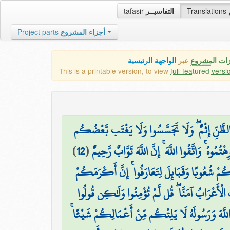
tafasir
التفاسيــر
Translations
Project parts
أجزاء المشروع
زات المشروع
عبر
الواجهة الرئيسية
This is a printable version, to view
full-featured versi
ضَ الظَّنِّ إِثْمٌ ۖ وَلَا تَجَسَّسُوا وَلَا يَغْتَب بَّعْضُكُم
)
12
(
هُ ۚ وَاتَّقُوا اللَّهَ ۚ إِنَّ اللَّهَ تَوَّابٌ رَّحِيمٌ
اكُمْ شُعُوبًا وَقَبَائِلَ لِتَعَارَفُوا ۚ إِنَّ أَكْرَمَكُمْ
۞ أَعْرَابُ آمَنَّا ۖ قُل لَّمْ تُؤْمِنُوا وَلَٰكِن قُولُوا
ا اللَّهَ وَرَسُولَهُ لَا يَلِتْكُم مِّنْ أَعْمَالِكُمْ شَيْئًا