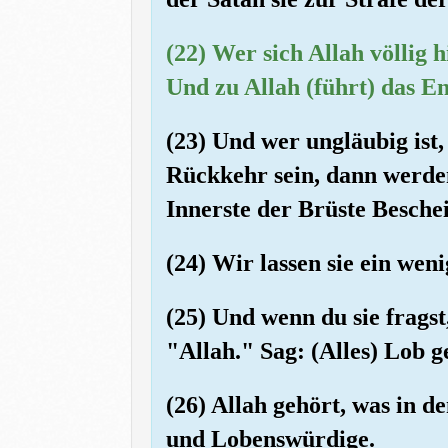
(22) Wer sich Allah völlig h
Und zu Allah (führt) das E
(23) Und wer ungläubig ist,
Rückkehr sein, dann werden
Innerste der Brüste Besche
(24) Wir lassen sie ein wen
(25) Und wenn du sie fragst
"Allah." Sag: (Alles) Lob g
(26) Allah gehört, was in d
und Lobenswürdige.