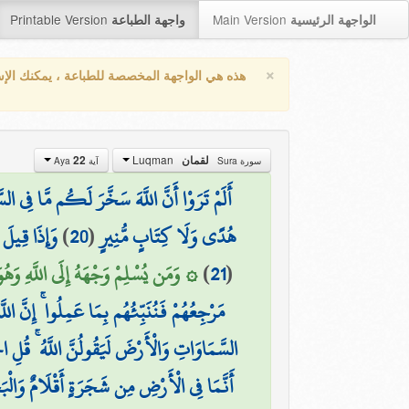
Printable Version
Main Version
الواجهة الرئيسية
واجهة الطباعة
×
هذه هي الواجهة المخصصة للطباعة ، يمكنك الإ
Luqman
22
لقمان
سورة Sura
آية Aya
أَلَمْ تَرَوْا أَنَّ اللَّهَ سَخَّرَ لَكُم مَّا فِي ال
وَإِذَا قِيلَ ل
)
20
(
هُدًى وَلَا كِتَابٍ مُّنِيرٍ
وَمَن يُسْلِمْ وَجْهَهُ إِلَى اللَّهِ وَهُوَ مُ)
)
21
(
مَرْجِعُهُمْ فَنُنَبِّئُهُم بِمَا عَمِلُوا ۚ إِنَّ ال
السَّمَاوَاتِ وَالْأَرْضَ لَيَقُولُنَّ اللَّهُ ۚ قُلِ الْ
أَنَّمَا فِي الْأَرْضِ مِن شَجَرَةٍ أَقْلَامٌ وَالْبَحْ