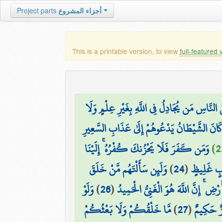
Project parts
أجزاء المشروع
This is a printable version, to view
full-featured 
 النَّاسِ مَن يُجَادِلُ فِي اللَّهِ بِغَيْرِ عِلْمٍ وَلَا
لَوْ كَانَ الشَّيْطَانُ يَدْعُوهُمْ إِلَىٰ عَذَابِ السَّعِيرِ
وَمَن كَفَرَ فَلَا يَحْزُنكَ كُفْرُهُ ۚ إِلَيْنَا
وَلَئِن سَأَلْتَهُم مَّنْ خَلَقَ
)
24
(
ذَابٍ غَلِيظٍ
وَلَوْ
)
26
(
رْضِ ۚ إِنَّ اللَّهَ هُوَ الْغَنِيُّ الْحَمِيدُ
مَّا خَلْقُكُمْ وَلَا بَعْثُكُمْ
)
27
(
يزٌ حَكِيمٌ