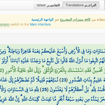
tafasir
التفاسيــر
Translations
التراجــم
ستفادة من
كافة مميزات المشروع
عبر
الواجهة الرئيسية
version
switch to the
Main interface
سَّمَاوَاتِ وَمَا فِي الْأَرْضِ وَأَسْبَغَ عَلَيْكُمْ نِعَمَهُ ظَاهِرَةً وَبَاطِنَةً ۗ وَمِنَ
َهُمُ اتَّبِعُوا مَا أَنزَلَ اللَّهُ قَالُوا بَلْ نَتَّبِعُ مَا وَجَدْنَا عَلَيْهِ آبَاءَنَا ۚ أَوَ
۞ حْسِنٌ فَقَدِ اسْتَمْسَكَ بِالْعُرْوَةِ الْوُثْقَىٰ ۗ وَإِلَى اللَّهِ عَاقِبَةُ الْأُمُورِ (22
نُمَتِّعُهُمْ قَلِيلًا ثُمَّ نَضْطَرُّهُمْ إِلَىٰ عَ
)
23
(
لَّهَ عَلِيمٌ بِذَاتِ الصُّدُورِ
لِلَّهِ مَا فِي السَّمَاوَاتِ وَالْأَ
)
25
(
حَمْدُ لِلَّهِ ۚ بَلْ أَكْثَرُهُمْ لَا يَعْلَمُونَ
رُ يَمُدُّهُ مِن بَعْدِهِ سَبْعَةُ أَبْحُرٍ مَّا نَفِدَتْ كَلِمَاتُ اللَّهِ ۗ إِنَّ اللَّهَ عَزِ