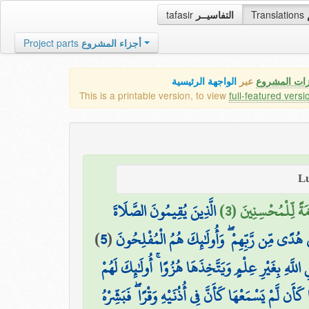
tafasir
التفاسيــر
Translations
Project parts
أجزاء المشروع
زات المشروع
عبر
الواجهة الرئيسية
This is a printable version, to view
full-featured versi
ةً لِّلْمُحْسِنِينَ (3
الَّذِينَ يُقِيمُونَ الصَّلَاةَ
)
5
(
ىٰ هُدًى مِّن رَّبِّهِمْ ۖ وَأُولَٰئِكَ هُمُ الْمُفْلِحُونَ
هِ بِغَيْرِ عِلْمٍ وَيَتَّخِذَهَا هُزُوًا ۚ أُولَٰئِكَ لَهُمْ
 كَأَن لَّمْ يَسْمَعْهَا كَأَنَّ فِي أُذُنَيْهِ وَقْرًا ۖ فَبَشِّرْهُ