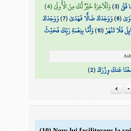
وَلَلْآخِرَةُ خَيْرٌ لَّكَ مِنَ الْأُولَىٰ (4)
)
3
(
 قَلَىٰ
وَوَجَدَكَ
)
7
(
وَوَجَدَكَ ضَالًّا فَهَدَىٰ
)
6
(
آوَىٰ
وَأَمَّا بِنِعْمَةِ رَبِّكَ فَحَدِّثْ
)
10
(
ائِلَ فَلَا تَنْهَرْ
)
2
(
عْنَا عَنكَ وِزْرَكَ
(10) Nous lui faciliterons la vo