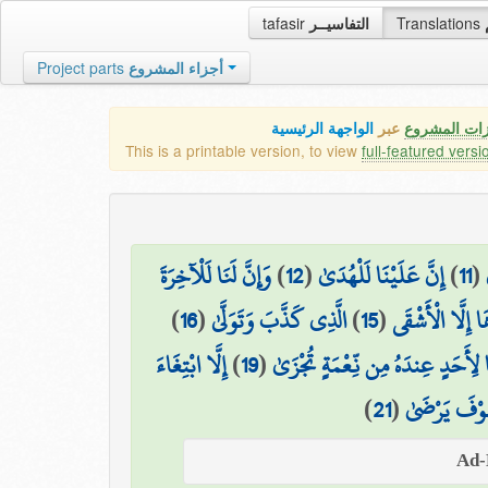
tafasir
التفاسيــر
Translations
Project parts
أجزاء المشروع
زات المشروع
عبر
الواجهة الرئيسية
This is a printable version, to view
full-featured versi
وَإِنَّ لَنَا لَلْآخِرَةَ
)
12
(
إِنَّ عَلَيْنَا لَلْهُدَىٰ
)
11
(
)
16
(
الَّذِي كَذَّبَ وَتَوَلَّىٰ
)
15
(
 إِلَّا الْأَشْقَى
إِلَّا ابْتِغَاءَ
)
19
(
 لِأَحَدٍ عِندَهُ مِن نِّعْمَةٍ تُجْزَىٰ
)
21
(
َوْفَ يَرْضَىٰ