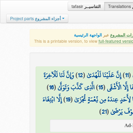
tafasir
التفاسيــر
Translations
Project parts
أجزاء المشروع
زات المشروع
عبر
الواجهة الرئيسية
This is a printable version, to view
full-featured versi
وَإِنَّ لَنَا لَلْآخِرَةَ
)
12
(
إِنَّ عَلَيْنَا لَلْهُدَىٰ
)
11
(
)
16
(
الَّذِي كَذَّبَ وَتَوَلَّىٰ
)
15
(
 إِلَّا الْأَشْقَى
إِلَّا ابْتِغَاءَ
)
19
(
 لِأَحَدٍ عِندَهُ مِن نِّعْمَةٍ تُجْزَىٰ
)
21
(
َوْفَ يَرْضَىٰ