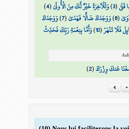
)
4
(
وَلَلْآخِرَةُ خَيْرٌ لَّكَ مِنَ الْأُولَىٰ
)
3
(
 قَلَىٰ
وَوَجَدَكَ
)
7
(
وَوَجَدَكَ ضَالًّا فَهَدَىٰ
)
6
(
آوَىٰ
وَأَمَّا بِنِعْمَةِ رَبِّكَ فَحَدِّثْ
)
10
(
ائِلَ فَلَا تَنْهَرْ
)
2
(
عْنَا عَنكَ وِزْرَكَ
(10) Nous lui faciliterons la vo