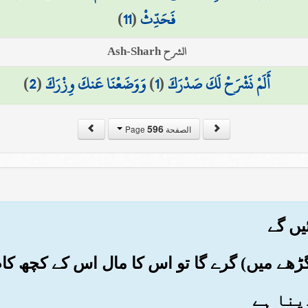
فَحَدِّثْ
(
11
)
الشرح Ash-Sharh
أَلَمْ نَشْرَحْ لَكَ صَدْرَكَ
(
1
)
وَوَضَعْنَا عَنكَ وِزْرَكَ
(
2
)
596
الصفحة Page