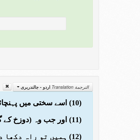
الترجمة Translation
اردو - جالندربرى
(10) اسے سختی میں پہنچائیں گے
(11) اور جب وہ (دوزخ کے گڑھے میں) گرے گا تو اس کا مال اس کے کچھ کام نہ آئے گا
(12) ہمیں تو راہ دکھا دینا ہے