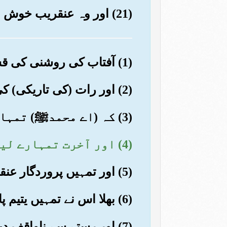
(21) اور وہ عنقریب خوش ہو جائے گا
(1) آفتاب کی روشنی کی قسم
(2) اور رات (کی تاریکی) کی جب چھا جائے
(3) کہ (اے محمدﷺ) تمہارے پروردگار نے نہ تو تم کو چھوڑا اور نہ (تم سے) ناراض ہوا
(4) اور آخرت تمہارے لیے پہلی (حالت یعنی دنیا) سے کہیں بہتر ہے
(5) اور تمہیں پروردگار عنقریب وہ کچھ عطا فرمائے گا کہ تم خوش ہو جاؤ گے
(6) بھلا اس نے تمہیں یتیم پا کر جگہ نہیں دی؟ (بےشک دی)
(7) اور رستے سے ناواقف دیکھا تو رستہ دکھایا