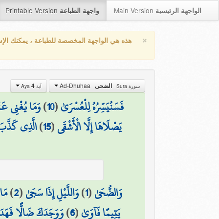
Printable Version
Main Version
الواجهة الرئيسية
واجهة الطباعة
×
هذه هي الواجهة المخصصة للطباعة ، يمكنك الإ
Ad-Dhuhaa
الضحى
4
سورة Sura
آية Aya
فَسَنُيَسِّرُهُ لِلْعُسْرَىٰ
(
10
)
وَمَا يُغْنِي عَنْه
يَصْلَاهَا إِلَّا الْأَشْقَى
(
15
)
الَّذِي كَذَّبَ و
وَالضُّحَىٰ
(
1
)
وَاللَّيْلِ إِذَا سَجَىٰ
(
2
)
مَا 
يَتِيمًا فَآوَىٰ
(
6
)
وَوَجَدَكَ ضَالًّا فَهَد