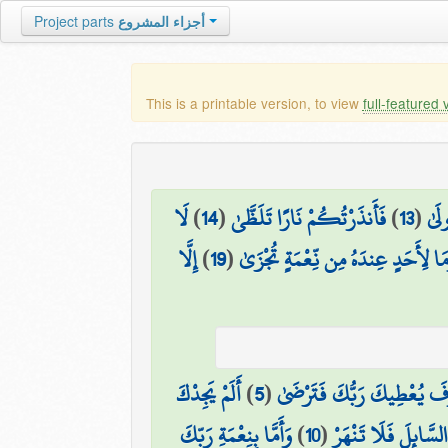
أجزاء المشروع
Project parts
This is a printable version, to view
full-featured 
ولَىٰ
(
13
)
فَأَنذَرْتُكُمْ نَارًا تَلَظَّىٰ
(
14
)
لَا
مَا لِأَحَدٍ عِندَهُ مِن نِّعْمَةٍ تُجْزَىٰ
(
19
)
إِلَّا
فَ يُعْطِيكَ رَبُّكَ فَتَرْضَىٰ
(
5
)
أَلَمْ يَجِدْكَ
 السَّائِلَ فَلَا تَنْهَرْ
(
10
)
وَأَمَّا بِنِعْمَةِ رَبِّكَ