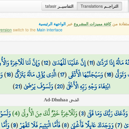
التراجــم
Translations
التفاسيــر
tafasir
ستفادة من
كافة مميزات المشروع
عبر
الواجهة الرئيسية
version
switch to the
Main interface
ُ مَالُهُ إِذَا تَرَدَّىٰ
(
11
)
إِنَّ عَلَيْنَا لَلْهُدَىٰ
(
12
)
وَإِنَّ لَنَا لَلْآخِرَةَ وَالْأُ
َتَوَلَّىٰ
(
16
)
وَسَيُجَنَّبُهَا الْأَتْقَى
(
17
)
الَّذِي يُؤْتِي مَالَهُ يَتَزَكَّىٰ
(
18
)
وَ
ابْتِغَاءَ وَجْهِ رَبِّهِ الْأَعْلَىٰ
(
20
)
وَلَسَوْفَ يَرْضَىٰ
(
21
)
الضحى Ad-Dhuhaa
وَدَّعَكَ رَبُّكَ وَمَا قَلَىٰ
(
3
)
وَلَلْآخِرَةُ خَيْرٌ لَّكَ مِنَ الْأُولَىٰ (4)
وَلَسَوْ
َىٰ
(
7
)
وَوَجَدَكَ عَائِلًا فَأَغْنَىٰ
(
8
)
فَأَمَّا الْيَتِيمَ فَلَا تَقْهَرْ
(
9
)
وَأَمَّا