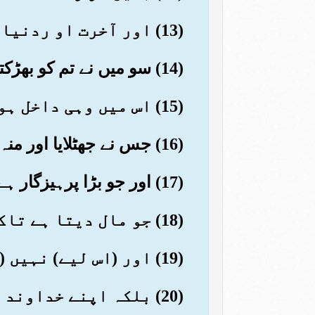
(13) اور آخرت او ردنیا ہماری ہی چیزیں ہیں
(14) سو میں نے تم کو بھڑکتی آگ سے متنبہ کر دیا
(15) اس میں وہی داخل ہو گا جو بڑا بدبخت ہے
(16) جس نے جھٹلایا اور منہ پھیرا
(17) اور جو بڑا پرہیزگار ہے وہ (اس سے) بچا لیا جائے گا
(18) جو مال دیتا ہے تاکہ پاک ہو
(19) اور (اس لیے) نہیں (دیتا کہ) اس پر کسی کا احسان (ہے) جس کا وہ بدلہ اتارتا ہے
(20) بلکہ اپنے خداوند اعلیٰ کی رضامندی حاصل کرنے کے لیے دیتا ہے