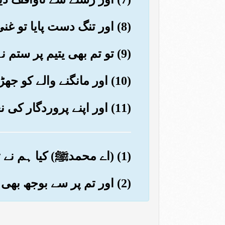
(8) اور تنگ دست پایا تو غنی کر دیا
(9) تو تم بھی یتیم پر ستم نہ کرنا
(10) اور مانگنے والے کو جھڑکی نہ دینا
(11) اور اپنے پروردگار کی نعمتوں کا بیان کرتے رہنا
(1) (اے محمدﷺ) کیا ہم نے تمہارا سینہ کھول نہیں دیا؟ (بےشک کھول دیا)
(2) اور تم پر سے بوجھ بھی اتار دیا