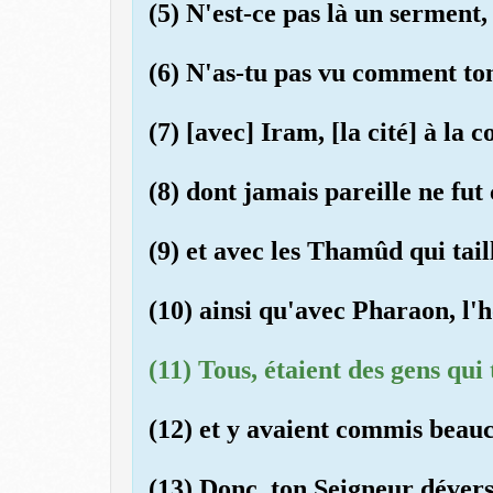
(5) N'est-ce pas là un serment
(6) N'as-tu pas vu comment ton
(7) [avec] Iram, [la cité] à la
(8) dont jamais pareille ne fut 
(9) et avec les Thamûd qui tail
(10) ainsi qu'avec Pharaon, l
(11) Tous, étaient des gens qui
(12) et y avaient commis beau
(13) Donc, ton Seigneur dévers