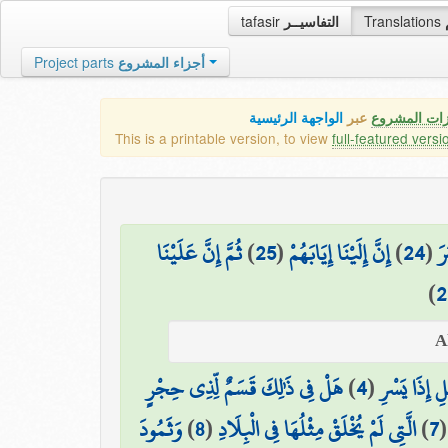
tafasir
التفاسيــر
Translations
Project parts
أجزاء المشروع
زات المشروع
عبر
الواجهة الرئيسية
This is a printable version, to view
full-featured versi
ثُمَّ إِنَّ عَلَيْنَا
)
25
(
إِنَّ إِلَيْنَا إِيَابَهُمْ
)
24
(
رَ
)
2
هَلْ فِي ذَٰلِكَ قَسَمٌ لِّذِي حِجْرٍ
)
4
(
ْلِ إِذَا يَسْرِ
وَثَمُودَ
)
8
(
الَّتِي لَمْ يُخْلَقْ مِثْلُهَا فِي الْبِلَادِ
)
7