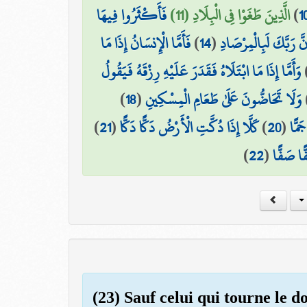
فَأَكْثَرُوا فِيهَا
الَّذِينَ طَغَوْا فِي الْبِلَادِ (11)
)
1
فَأَمَّا الْإِنسَانُ إِذَا مَا
)
14
(
نَّ رَبَّكَ لَبِالْمِرْصَادِ
وَأَمَّا إِذَا مَا ابْتَلَاهُ فَقَدَرَ عَلَيْهِ رِزْقَهُ فَيَقُولُ
)
18
(
وَلَا تَحَاضُّونَ عَلَىٰ طَعَامِ الْمِسْكِينِ
)
21
(
كَلَّا إِذَا دُكَّتِ الْأَرْضُ دَكًّا دَكًّا
)
20
(
َمًّا
)
22
(
ًا صَفًّا
(23) Sauf celui qui tourne le do